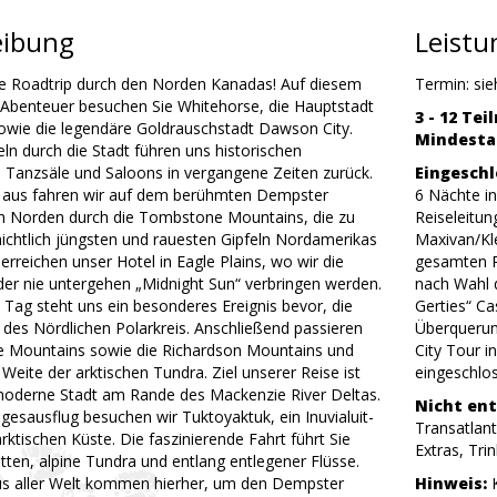
eibung
Leist
ve Roadtrip durch den Norden Kanadas! Auf diesem
Termin: si
Abenteuer besuchen Sie Whitehorse, die Hauptstadt
3 - 12 Te
owie die legendäre Goldrauschstadt Dawson City.
Mindestal
 durch die Stadt führen uns historischen
, Tanzsäle und Saloons in vergangene Zeiten zurück.
Eingeschl
aus fahren wir auf dem berühmten Dempster
6 Nächte i
 Norden durch die Tombstone Mountains, die zu
Reiseleitun
ichtlich jüngsten und rauesten Gipfeln Nordamerikas
Maxivan/Kle
erreichen unser Hotel in Eagle Plains, wo wir die
gesamten R
der nie untergehen „Midnight Sun“ verbringen werden.
nach Wahl d
Tag steht uns ein besonderes Ereignis bevor, die
Gerties“ C
des Nördlichen Polarkreis. Anschließend passieren
Überquerung
vie Mountains sowie die Richardson Mountains und
City Tour i
Weite der arktischen Tundra. Ziel unserer Reise ist
eingeschlo
 moderne Stadt am Rande des Mackenzie River Deltas.
Nicht ent
gesausflug besuchen wir Tuktoyaktuk, ein Inuvialuit-
Transatlant
rktischen Küste. Die faszinierende Fahrt führt Sie
Extras, Trin
tten, alpine Tundra und entlang entlegener Flüsse.
s aller Welt kommen hierher, um den Dempster
Hinweis: