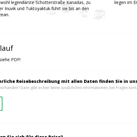
 wohl legendärste Schotterstraße Kanadas, zu
liegen im 
r Inuvik und Tuktoyaktuk führt sie bis an den
zean.
lauf
 siehe PDF!
hrliche Reisebeschreibung mit allen Daten finden Sie in un
vorhanden? Dann gibt es hier keine zusätzlichen Informationen, bei Fragen konta
en Sie sich für diese Reise?