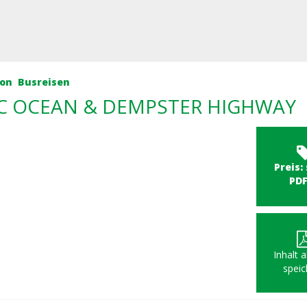
kon
Busreisen
C OCEAN & DEMPSTER HIGHWAY
Preis:
PD
Inhalt 
speic