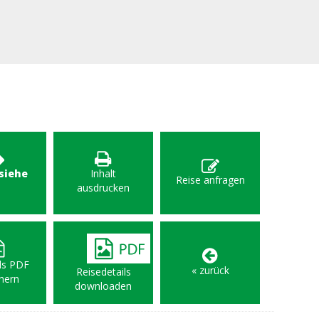
 siehe
Inhalt
Reise anfragen
F
ausdrucken
als PDF
« zurück
Reisedetails
hern
downloaden