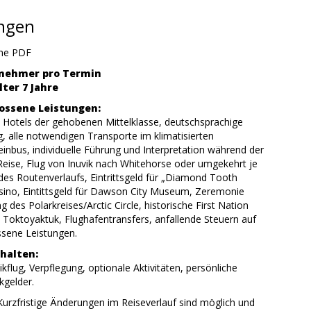
ungen
ehe PDF
ilnehmer pro Termin
ter 7 Jahre
ossene Leistungen:
n Hotels der gehobenen Mittelklasse, deutschsprachige
g, alle notwendigen Transporte im klimatisierten
inbus, individuelle Führung und Interpretation während der
eise, Flug von Inuvik nach Whitehorse oder umgekehrt je
es Routenverlaufs, Eintrittsgeld für „Diamond Tooth
asino, Eintittsgeld für Dawson City Museum, Zeremonie
 des Polarkreises/Arctic Circle, historische First Nation
n Toktoyaktuk, Flughafentransfers, anfallende Steuern auf
ssene Leistungen.
halten:
ikflug, Verpflegung, optionale Aktivitäten, persönliche
kgelder.
Kurzfristige Änderungen im Reiseverlauf sind möglich und