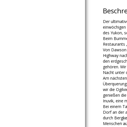
Beschr
Der ultimati
einwöchigen 
des Yukon, s
Beim Bummeln
Restaurants 
Von Dawson 
Highway nach
den erdgesch
gehören. Wir 
Nacht unter 
Am nächsten 
Überquerung 
wir die Ogil
genießen die 
Inuvik, eine
Bei einem Ta
Dorf an der a
durch Bergke
Menschen au