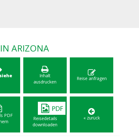
IN ARIZONA
 siehe
Inhalt
Reise anfragen
F
ausdrucken
als PDF
« zurück
Reisedetails
hern
downloaden