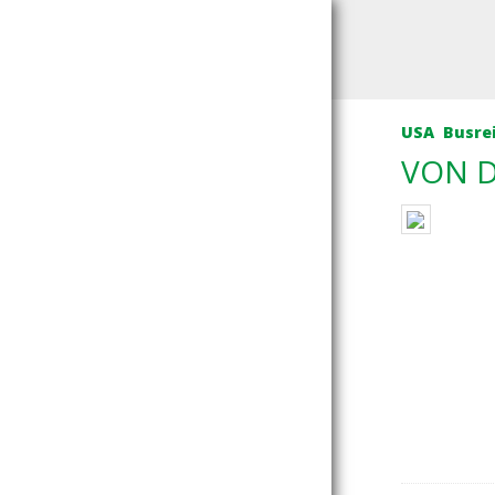
USA
Busre
VON D