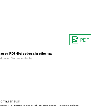
serer PDF-Reisebeschreibung:
ktieren Sie uns einfach)
Formular aus!
aten Sie gerne individuell zu unserem Reiseangebot.