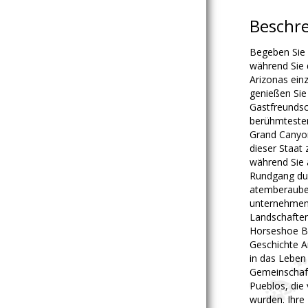
Beschr
Begeben Sie 
während Sie 
Arizonas ein
genießen Sie
Gastfreundsch
berühmtesten
Grand Canyon
dieser Staat 
während Sie 
Rundgang du
atemberaube
unternehmen
Landschaften
Horseshoe Be
Geschichte Ar
in das Leben 
Gemeinschaft
Pueblos, die
wurden. Ihre