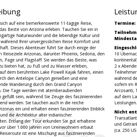
eibung
Leist
sich auf eine bemerkenswerte 11-tägige Reise,
Termine:
das Beste von Arizona erleben. Tauchen Sie ein in
Teilnehm
zigartige Naturwunder und die lebendige Kultur und
Mindestal
 während Ihrer unvergesslichen Reise Komfort und
aft. Dieses Abenteuer führt Sie durch einige der
Eingeschl
 Reiseziele Arizonas, darunter Phoenix, Sedona, den
10 Übernach
, Page und Flagstaff. Sie werden das Beste, was
kontinental
zu bieten hat, zu Fuß und zu Wasser erleben,
2 x Abende
auf dem berühmten Lake Powell Kajak fahren, einen
Teilnehmerz
rch den Antelope Canyon genießen und eine
während der
nde Wanderung durch den Grand Canyon
sofern im R
. Die Tage werden mit atemberaubenden
Arcosanti,
 gefüllt sein, während Sie Zeuge des faszinierenden
auf dem La
nd werden. Sie tauchen auch in die reiche
Leistungen.
izonas ein und erhalten einen faszinierenden Einblick
Nicht ent
und die Architektur alter indianischer
Transatlant
en. Entlang der Tour erkunden Sie gut erhaltene
und Getränk
 vor über 1.000 Jahren von Ureinwohnern erbaut
(ca. 250 US
 Reiseroute ist eine Mischung aus faszinierenden