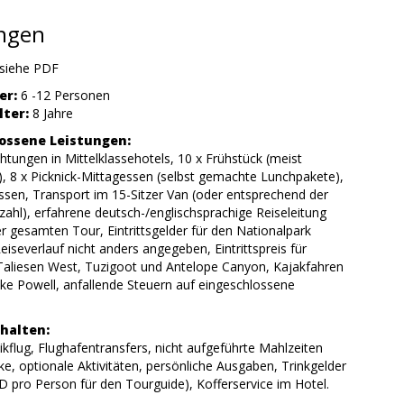
ungen
siehe PDF
er:
6 -12 Personen
ter:
8 Jahre
ossene Leistungen:
tungen in Mittelklassehotels, 10 x Frühstück (meist
), 8 x Picknick-Mittagessen (selbst gemachte Lunchpakete),
ssen, Transport im 15-Sitzer Van (oder entsprechend der
ahl), erfahrene deutsch-/englischsprachige Reiseleitung
 gesamten Tour, Eintrittsgelder für den Nationalpark
eiseverlauf nicht anders angegeben, Eintrittspreis für
 Taliesen West, Tuzigoot und Antelope Canyon, Kajakfahren
ke Powell, anfallende Steuern auf eingeschlossene
halten:
ikflug, Flughafentransfers, nicht aufgeführte Mahlzeiten
e, optionale Aktivitäten, persönliche Ausgaben, Trinkgelder
D pro Person für den Tourguide), Kofferservice im Hotel.