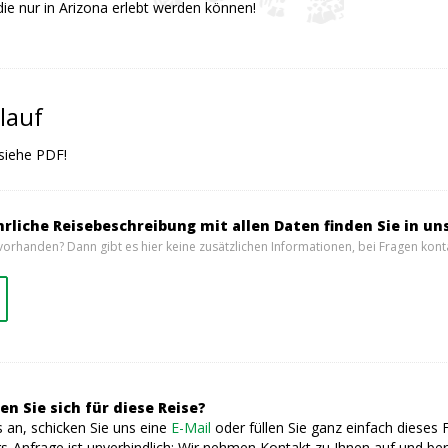
die nur in Arizona erlebt werden können!
lauf
 siehe PDF!
hrliche Reisebeschreibung mit allen Daten finden Sie in un
vorhanden? Dann gibt es hier keine zusätzlichen Informationen, bei Fragen konta
en Sie sich für diese Reise?
 an, schicken Sie uns eine
E-Mail
oder füllen Sie ganz einfach dieses 
s-Anfrage ist unverbindlich: Wir nehmen Kontakt zu Ihnen auf und ber