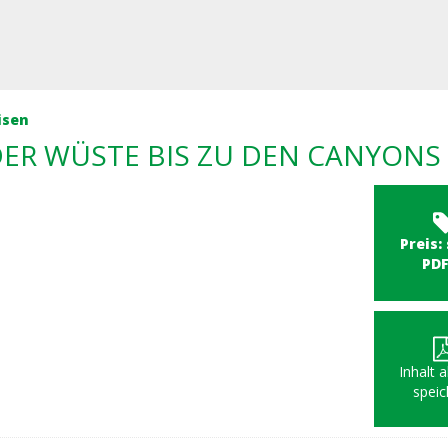
isen
ER WÜSTE BIS ZU DEN CANYONS 
Preis:
PD
Inhalt 
speic