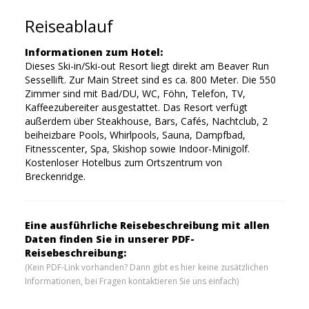
Reiseablauf
Informationen zum Hotel:
Dieses Ski-in/Ski-out Resort liegt direkt am Beaver Run
Sessellift. Zur Main Street sind es ca. 800 Meter. Die 550
Zimmer sind mit Bad/DU, WC, Föhn, Telefon, TV,
Kaffeezubereiter ausgestattet. Das Resort verfügt
außerdem über Steakhouse, Bars, Cafés, Nachtclub, 2
beiheizbare Pools, Whirlpools, Sauna, Dampfbad,
Fitnesscenter, Spa, Skishop sowie Indoor-Minigolf.
Kostenloser Hotelbus zum Ortszentrum von
Breckenridge.
Eine ausführliche Reisebeschreibung mit allen
Daten finden Sie in unserer PDF-
Reisebeschreibung:
(Kein PDF-Link vorhanden? Dann gibt es hier keine zusätzlichen
Informationen, bei Fragen kontaktieren Sie uns einfach)