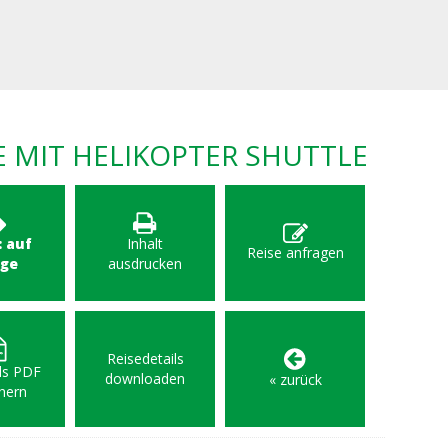
MIT HELIKOPTER SHUTTLE
: auf
Inhalt
Reise anfragen
age
ausdrucken
Reisedetails
als PDF
downloaden
« zurück
hern