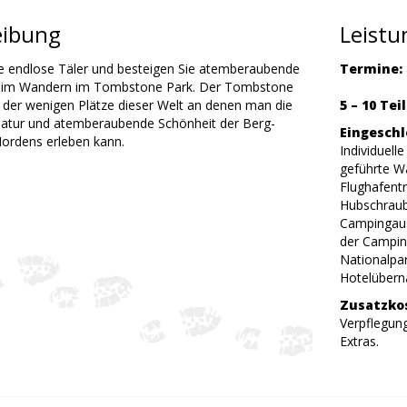
eibung
Leist
e endlose Täler und besteigen Sie atemberaubende
Termine:
beim Wandern im Tombstone Park. Der Tombstone
r der wenigen Plätze dieser Welt an denen man die
5 – 10 Te
atur und atemberaubende Schönheit der Berg-
Eingeschl
Nordens erleben kann.
Individuell
geführte W
Flughafent
Hubschraub
Campingaus
der Campin
Nationalpar
Hotelübern
Zusatzko
Verpflegung
Extras.