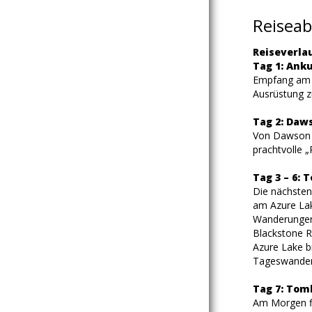
Reiseab
Reiseverlau
Tag 1: Ank
Empfang am F
Ausrüstung z
Tag 2: Daw
Von Dawson C
prachtvolle 
Tag 3 – 6:
Die nächsten
am Azure Lak
Wanderungen 
Blackstone R
Azure Lake bi
Tageswander
Tag 7: Tom
Am Morgen fl