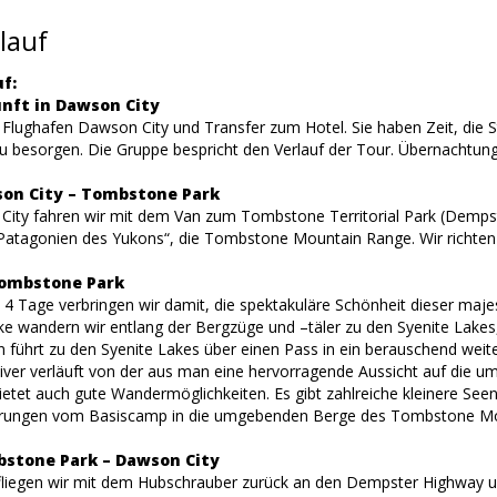
lauf
f:
unft in Dawson City
lughafen Dawson City und Transfer zum Hotel. Sie haben Zeit, die 
u besorgen. Die Gruppe bespricht den Verlauf der Tour. Übernachtung
son City – Tombstone Park
ity fahren wir mit dem Van zum Tombstone Territorial Park (Dempster
„Patagonien des Yukons“, die Tombstone Mountain Range. Wir richte
 Tombstone Park
 4 Tage verbringen wir damit, die spektakuläre Schönheit dieser ma
e wandern wir entlang der Bergzüge und –täler zu den Syenite Lake
führt zu den Syenite Lakes über einen Pass in ein berauschend weites
iver verläuft von der aus man eine hervorragende Aussicht auf die 
etet auch gute Wandermöglichkeiten. Es gibt zahlreiche kleinere Seen
ungen vom Basiscamp in die umgebenden Berge des Tombstone Mo
bstone Park – Dawson City
iegen wir mit dem Hubschrauber zurück an den Dempster Highway un