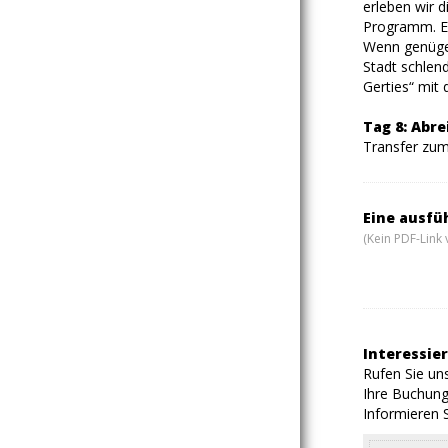
erleben wir 
Programm. Ei
Wenn genügen
Stadt schlen
Gerties“ mit
Tag 8: Abr
Transfer zu
Eine ausfü
(Kein PDF-Link 
Interessier
Rufen Sie uns
Ihre Buchung
Informieren S