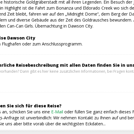
die historische Goldgräberstadt mit all ihren Legenden. Ein Besuch d
n Highlight ist die Fahrt zum Bonanza und Eldorado Creek wo sich der
d Zeit bleibt, fahren wir auf den „Midnight Dome“, dem Berg der Daw
dern und diverse Gebäude aus der Zeit des Goldrausches bewundern
 den Can-Can Girls. Übernachtung in Dawson City.
eise Dawson City
m Flughafen oder zum Anschlussprogramm.
hrliche Reisebeschreibung mit allen Daten finden Sie in un
vorhanden? Dann gibt es hier keine zusätzlichen Informationen, bei Fragen konta
en Sie sich für diese Reise?
 an, schicken Sie uns eine
E-Mail
oder füllen Sie ganz einfach dieses 
s-Anfrage ist unverbindlich: Wir nehmen Kontakt zu Ihnen auf und ber
ie uns aber bitte vorab über die wichtigsten Eckdaten...