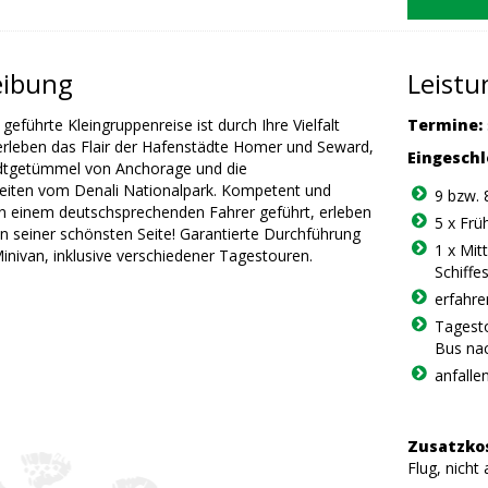
eibung
Leist
geführte Kleingruppenreise ist durch Ihre Vielfalt
Termine:
 erleben das Flair der Hafenstädte Homer und Seward,
Eingeschl
dtgetümmel von Anchorage und die
iten vom Denali Nationalpark. Kompetent und
9 bzw. 
on einem deutschsprechenden Fahrer geführt, erleben
5 x Frü
on seiner schönsten Seite! Garantierte Durchführung
1 x Mit
inivan, inklusive verschiedener Tagestouren.
Schiffe
erfahre
Tagesto
Bus nac
anfalle
Zusatzko
Flug, nicht