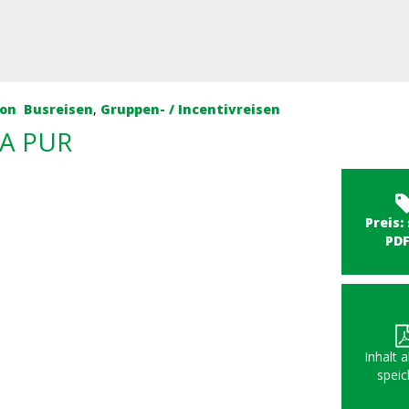
kon
Busreisen
,
Gruppen- / Incentivreisen
A PUR
Preis:
PD
Inhalt 
speic