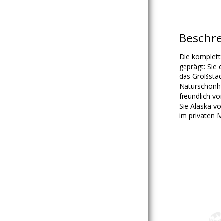
Beschr
Die komplett 
geprägt: Sie
das Großsta
Naturschönhe
freundlich v
Sie Alaska v
im privaten M