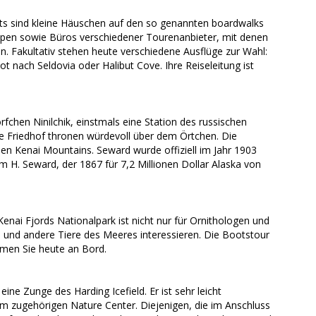
ts sind kleine Häuschen auf den so genannten boardwalks
eipen sowie Büros verschiedener Tourenanbieter, mit denen
 Fakultativ stehen heute verschiedene Ausflüge zur Wahl:
 nach Seldovia oder Halibut Cove. Ihre Reiseleitung ist
hen Ninilchik, einstmals eine Station des russischen
he Friedhof thronen würdevoll über dem Örtchen. Die
en Kenai Mountains. Seward wurde offiziell im Jahr 1903
H. Seward, der 1867 für 7,2 Millionen Dollar Alaska von
nai Fjords Nationalpark ist nicht nur für Ornithologen und
ale und andere Tiere des Meeres interessieren. Die Bootstour
men Sie heute an Bord.
ne Zunge des Harding Icefield. Er ist sehr leicht
 am zugehörigen Nature Center. Diejenigen, die im Anschluss