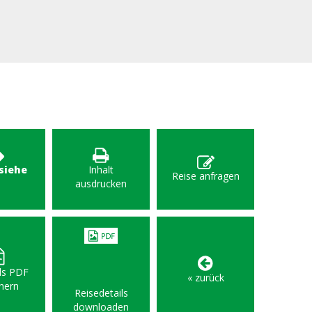
 siehe
Inhalt
Reise anfragen
F
ausdrucken
als PDF
« zurück
hern
Reisedetails
downloaden