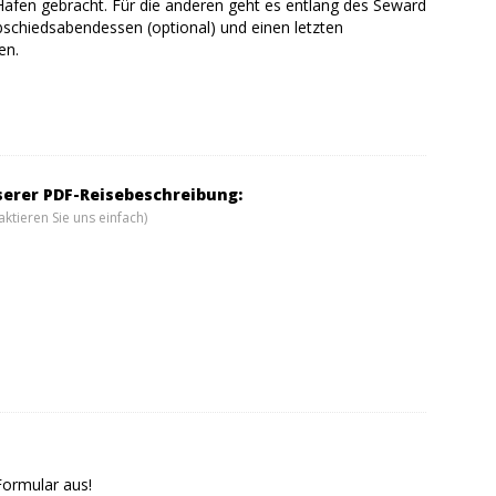
afen gebracht. Für die anderen geht es entlang des Seward
chiedsabendessen (optional) und einen letzten
en.
serer PDF-Reisebeschreibung:
ktieren Sie uns einfach)
Formular aus!