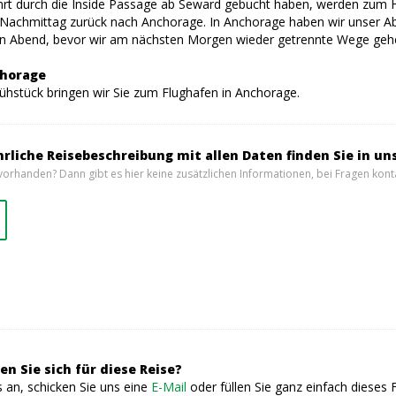
hrt durch die Inside Passage ab Seward gebucht haben, werden zum H
achmittag zurück nach Anchorage. In Anchorage haben wir unser Abs
 Abend, bevor wir am nächsten Morgen wieder getrennte Wege geh
chorage
hstück bringen wir Sie zum Flughafen in Anchorage.
hrliche Reisebeschreibung mit allen Daten finden Sie in un
vorhanden? Dann gibt es hier keine zusätzlichen Informationen, bei Fragen konta
en Sie sich für diese Reise?
 an, schicken Sie uns eine
E-Mail
oder füllen Sie ganz einfach dieses 