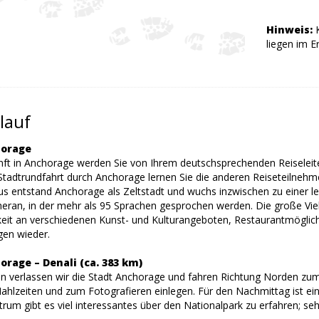
Hinweis:
K
liegen im 
lauf
horage
nft in Anchorage werden Sie von Ihrem deutschsprechenden Reisele
Stadtrundfahrt durch Anchorage lernen Sie die anderen Reiseteilnehm
s entstand Anchorage als Zeltstadt und wuchs inzwischen zu einer le
ran, in der mehr als 95 Sprachen gesprochen werden. Die große Vielfa
keit an verschiedenen Kunst- und Kulturangeboten, Restaurantmöglichk
gen wieder.
orage – Denali (ca. 383 km)
 verlassen wir die Stadt Anchorage und fahren Richtung Norden zum D
ahlzeiten und zum Fotografieren einlegen. Für den Nachmittag ist ein
um gibt es viel interessantes über den Nationalpark zu erfahren; seh