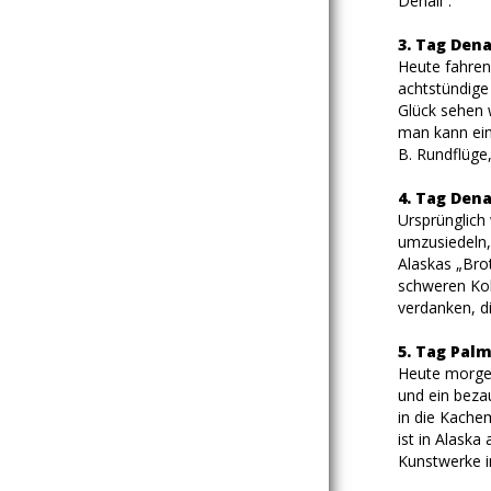
Denali“.
3. Tag Dena
Heute fahren 
achtstündige 
Glück sehen w
man kann ein
B. Rundflüge
4. Tag Dena
Ursprünglich
umzusiedeln,
Alaskas „Bro
schweren Koh
verdanken, di
5. Tag Palm
Heute morgen
und ein beza
in die Kache
ist in Alaska
Kunstwerke i