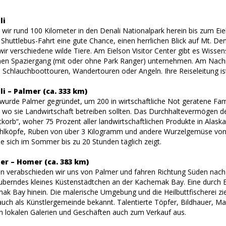
li
wir rund 100 Kilometer in den Denali Nationalpark herein bis zum Eiel
Shuttlebus-Fahrt eine gute Chance, einen herrlichen Blick auf Mt. De
ir verschiedene wilde Tiere. Am Eielson Visitor Center gibt es Wisse
en Spaziergang (mit oder ohne Park Ranger) unternehmen. Am Nachmitt
, Schlauchboottouren, Wandertouren oder Angeln. Ihre Reiseleitung ist
li – Palmer (ca. 333 km)
 wurde Palmer gegründet, um 200 in wirtschaftliche Not geratene Fam
 wo sie Landwirtschaft betreiben sollten. Das Durchhaltevermögen der
tkorb“, woher 75 Prozent aller landwirtschaftlichen Produkte in Alas
lköpfe, Rüben von über 3 Kilogramm und andere Wurzelgemüse von 
e sich im Sommer bis zu 20 Stunden täglich zeigt.
er – Homer (ca. 383 km)
 verabschieden wir uns von Palmer und fahren Richtung Süden nach 
uberndes kleines Küstenstädtchen an der Kachemak Bay. Eine durch 
mak Bay hinein. Die malerische Umgebung und die Heilbuttfischerei 
 auch als Künstlergemeinde bekannt. Talentierte Töpfer, Bildhauer, Ma
n lokalen Galerien und Geschäften auch zum Verkauf aus.