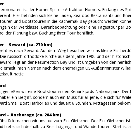
er
rmonaten ist der Homer Spit die Attraktion Homers. Entlang des Spi
ereiht. Hier befinden sich kleine Läden, Seafood Restaurants und Kn
ltouren und Bootstouren in die Kachemak Bay gebucht werden können.
angeln der Weltklasse, Bärenbeobachtung oder eine Tagestour per Boot
ei der Planung bzw. Buchung Ihrer Tour behilflich.
er – Seward (ca. 270 km)
ht es nach Seward. Auf dem Weg besuchen wir das kleine Fischerdörfc
 Die russisch-orthodoxe Kirche aus dem Jahre 1900 und der historisc
eward liegt an der Resurrection Bay und ist umgeben von den herrlich
d erhielt ihren Namen nach dem ehemaligen US-Außenminister William 
ekauft hatte.
ard
 genießen wir eine Bootstour in den Kenai Fjords Nationalpark. Der Ke
haber ein Begriff, sondern auch ein Muss für all jene, die sich für W
ard Small Boat Harbor ab und dauert 6 Stunden. Mittagessen bekom
rd – Anchorage (ca. 204 km)
stück machen wir uns auf zum Exit Gletscher. Der Exit Gletscher ist ei
nd bietet sich deshalb zu Besichtigungs- und Wandertouren. Start ist