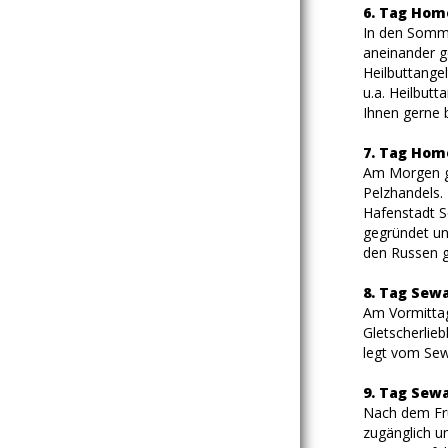
6. Tag Hom
In den Somme
aneinander g
Heilbuttange
u.a. Heilbutt
Ihnen gerne b
7. Tag Hom
Am Morgen ge
Pelzhandels.
Hafenstadt S
gegründet un
den Russen g
8. Tag Sew
Am Vormittag
Gletscherlieb
legt vom Sew
9. Tag Sewa
Nach dem Früh
zugänglich u