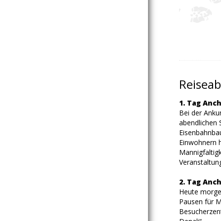
Reiseab
1. Tag Anc
Bei der Anku
abendlichen 
Eisenbahnbau
Einwohnern he
Mannigfaltig
Veranstaltun
2. Tag Anch
Heute morgen
Pausen für M
Besucherzentr