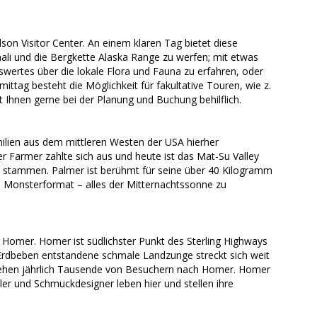
son Visitor Center. An einem klaren Tag bietet diese
nali und die Bergkette Alaska Range zu werfen; mit etwas
nswertes über die lokale Flora und Fauna zu erfahren, oder
ag besteht die Möglichkeit für fakultative Touren, wie z.
 Ihnen gerne bei der Planung und Buchung behilflich.
ilien aus dem mittleren Westen der USA hierher
 Farmer zahlte sich aus und heute ist das Mat-Su Valley
ka stammen. Palmer ist berühmt für seine über 40 Kilogramm
Monsterformat – alles der Mitternachtssonne zu
Homer. Homer ist südlichster Punkt des Sterling Highways
Erdbeben entstandene schmale Landzunge streckt sich weit
ziehen jährlich Tausende von Besuchern nach Homer. Homer
ler und Schmuckdesigner leben hier und stellen ihre