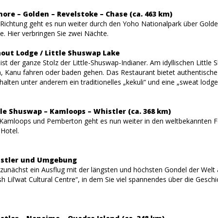
ore – Golden – Revelstoke – Chase (ca. 463 km)
r Richtung geht es nun weiter durch den Yoho Nationalpark über Gold
. Hier verbringen Sie zwei Nächte.
aout Lodge / Little Shuswap Lake
ist der ganze Stolz der Little-Shuswap-Indianer. Am idyllischen Litt
 Kanu fahren oder baden gehen. Das Restaurant bietet authentische 
alten unter anderem ein traditionelles „kekuli“ und eine „sweat lodge
tle Shuswap – Kamloops – Whistler (ca. 368 km)
Kamloops und Pemberton geht es nun weiter in den weltbekannten Fe
 Hotel.
istler und Umgebung
t zunächst ein Ausflug mit der längsten und höchsten Gondel der We
 Lil’wat Cultural Centre“, in dem Sie viel spannendes über die Geschi