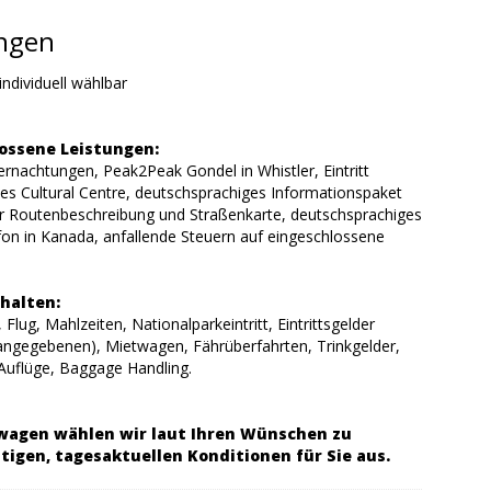
ungen
individuell wählbar
ossene Leistungen:
rnachtungen, Peak2Peak Gondel in Whistler, Eintritt
s Cultural Centre, deutschsprachiges Informationspaket
r Routenbeschreibung und Straßenkarte, deutschsprachiges
fon in Kanada, anfallende Steuern auf eingeschlossene
halten:
Flug, Mahlzeiten, Nationalparkeintritt, Eintrittsgelder
 angegebenen), Mietwagen, Fährüberfahrten, Trinkgelder,
 Auflüge, Baggage Handling.
wagen wählen wir laut Ihren Wünschen zu
tigen, tagesaktuellen Konditionen für Sie aus.