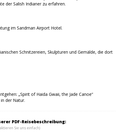
 der Salish Indianer zu erfahren.
tung im Sandman Airport Hotel.
ianischen Schnitzereien, Skulpturen und Gemälde, die dort
entgehen: „Spirit of Haida Gwaii, the Jade Canoe“
in der Natur.
serer PDF-Reisebeschreibung:
ktieren Sie uns einfach)