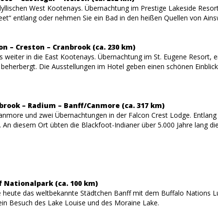
 idyllischen West Kootenays. Übernachtung im Prestige Lakeside Reso
reet“ entlang oder nehmen Sie ein Bad in den heißen Quellen von Ains
on – Creston – Cranbrook (ca. 230 km)
s weiter in die East Kootenays. Übernachtung im St. Eugene Resort, e
 beherbergt. Die Ausstellungen im Hotel geben einen schönen Einblick 
nbrook – Radium – Banff/Canmore (ca. 317 km)
anmore und zwei Übernachtungen in der Falcon Crest Lodge. Entlang 
 An diesem Ort übten die Blackfoot-Indianer über 5.000 Jahre lang die
f Nationalpark (ca. 100 km)
 heute das weltbekannte Städtchen Banff mit dem Buffalo Nations
ein Besuch des Lake Louise und des Moraine Lake.