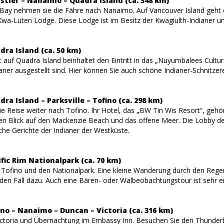
stler – Nanaimo – Quadra Island (ca. 348 km)
Bay nehmen sie die Fähre nach Nanaimo. Auf Vancouver Island geht 
wa-Luten Lodge. Diese Lodge ist im Besitz der Kwagiulth-Indianer und
dra Island (ca. 50 km)
t auf Quadra Island beinhaltet den Eintritt in das „Nuyumbalees Cult
ianer ausgestellt sind. Hier können Sie auch schöne Indianer-Schnitz
dra Island – Parksville – Tofino (ca. 298 km)
e Reise weiter nach Tofino. Ihr Hotel, das „BW Tin Wis Resort“, gehör
en Blick auf den Mackenzie Beach und das offene Meer. Die Lobby de
sche Gerichte der Indianer der Westküste.
ific Rim Nationalpark (ca. 70 km)
 Tofino und den Nationalpark. Eine kleine Wanderung durch den Reg
eden Fall dazu. Auch eine Bären- oder Walbeobachtungstour ist sehr 
ino – Nanaimo – Duncan – Victoria (ca. 316 km)
ictoria und Übernachtung im Embassy Inn. Besuchen Sie den Thunde