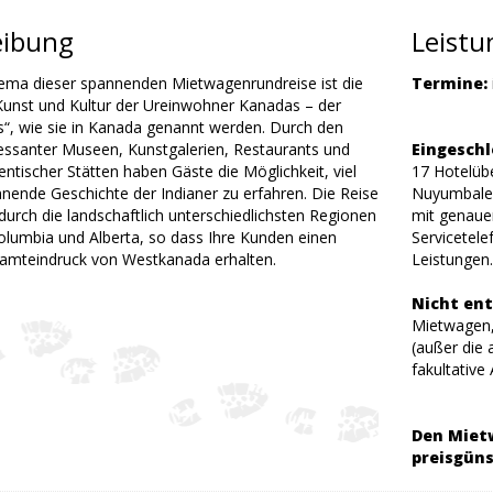
eibung
Leist
ma dieser spannenden Mietwagenrundreise ist die
Termine:
Kunst und Kultur der Ureinwohner Kanadas – der
ns“, wie sie in Kanada genannt werden. Durch den
essanter Museen, Kunstgalerien, Restaurants und
Eingeschl
ntischer Stätten haben Gäste die Möglichkeit, viel
17 Hotelübe
nnende Geschichte der Indianer zu erfahren. Die Reise
Nuyumbalee
durch die landschaftlich unterschiedlichsten Regionen
mit genaue
Columbia und Alberta, so dass Ihre Kunden einen
Servicetele
amteindruck von Westkanada erhalten.
Leistungen.
Nicht ent
Mietwagen, 
(außer die
fakultative
Den Miet
preisgüns