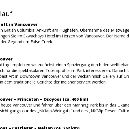
lauf
unft in Vancouver
n British Columbia! Ankunft am Flughafen, Übernahme des Mietwagen
ingen Sie im Skwachays Hotel im Herzen von Vancouver. Der Name des H
der Gegend um False Creek.
couver
ittag empfehlen wir zunächst einen Spaziergang durch den weltbekann
ch für die spektakulären Totempfähle im Park interessieren. Danach ble
ast Art in Downtown Vancouver und der Wickaninnish Gallery auf Gra
n dem traditionelle Gerichte der Indianer serviert werden.
ouver – Princeton – Osoyoos (ca. 400 km)
n heute Vancouver und fahren über den Manning Park bis in das Okana
sichtigungstour des „Nk’Mip-Weinguts“ und des „Nk’Mip Desert Cultur
oos – Castlegar – Nelson (ca. 262 km)