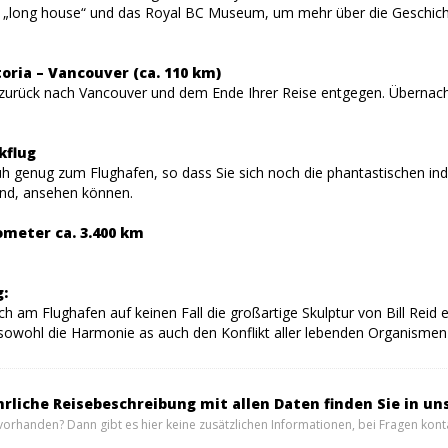
en „long house“ und das Royal BC Museum, um mehr über die Geschichte
toria – Vancouver (ca. 110 km)
zurück nach Vancouver und dem Ende Ihrer Reise entgegen. Übernach
kflug
üh genug zum Flughafen, so dass Sie sich noch die phantastischen ind
sind, ansehen können.
meter ca. 3.400 km
:
ch am Flughafen auf keinen Fall die großartige Skulptur von Bill Reid 
 sowohl die Harmonie as auch den Konflikt aller lebenden Organismen 
hrliche Reisebeschreibung mit allen Daten finden Sie in un
vorhanden? Dann gibt es hier keine zusätzlichen Informationen, bei Fragen konta