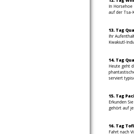
12. Tag Whi
In Horsehoe 
auf der Tsa-K
13. Tag Qua
Ihr Aufenthal
Kwakiutl-Ind
14. Tag Qua
Heute geht di
phantastisch
serviert typi
15. Tag Pac
Erkunden Sie
gehört auf j
16. Tag Tof
Fahrt nach V