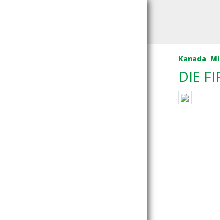
Kanada
Mi
DIE F