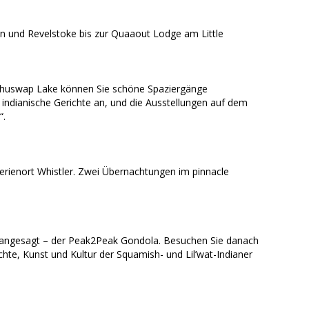
en und Revelstoke bis zur Quaaout Lodge am Little
le Shuswap Lake können Sie schöne Spaziergänge
indianische Gerichte an, und die Ausstellungen auf dem
“.
rienort Whistler. Zwei Übernachtungen im pinnacle
lt angesagt – der Peak2Peak Gondola. Besuchen Sie danach
chte, Kunst und Kultur der Squamish- und Lil’wat-Indianer