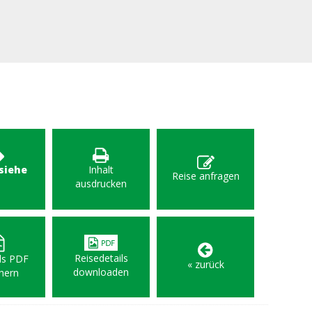
 siehe
Inhalt
Reise anfragen
F
ausdrucken
Reisedetails
als PDF
« zurück
downloaden
hern