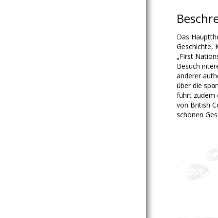
Beschr
Das Hauptthe
Geschichte, 
„First Natio
Besuch inter
anderer authe
über die spa
führt zudem 
von British 
schönen Ges