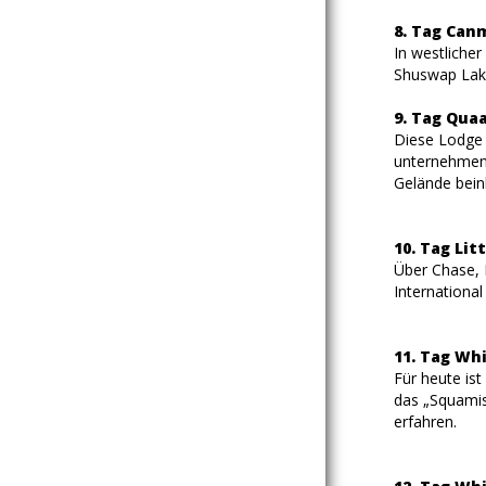
8. Tag Canm
In westliche
Shuswap Lake
9. Tag Qua
Diese Lodge 
unternehmen,
Gelände beinh
10. Tag Lit
Über Chase, 
International
11. Tag Wh
Für heute is
das „Squamish
erfahren.