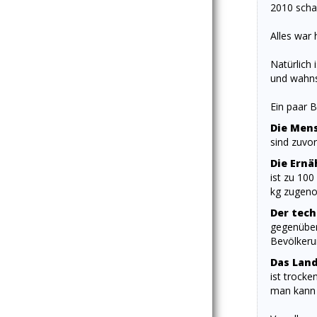
2010 scha
Alles war 
Natürlich
und wahns
Ein paar Bli
Die Mens
sind zuvor
Die Ernä
ist zu 100
kg zugen
Der tech
gegenüber 
Bevölkerun
Das Land.
ist trocke
man kann s