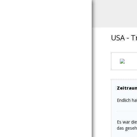
USA - T
Zeitraum
Endlich h
Es war di
das geseh