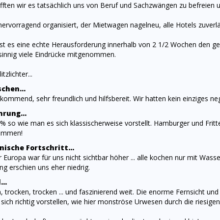
fften wir es tatsächlich uns von Beruf und Sachzwängen zu befreien u
hervorragend organisiert, der Mietwagen nagelneu, alle Hotels zuverl
 ist es eine echte Herausforderung innerhalb von 2 1/2 Wochen den 
innig viele Eindrücke mitgenommen.
tzlichter...
chen...
kommend, sehr freundlich und hilfsbereit. Wir hatten kein einziges neg
hrung...
 % so wie man es sich klassischerweise vorstellt. Hamburger und Frit
ommen!
nische Fortschritt...
Europa war für uns nicht sichtbar höher ... alle kochen nur mit Wass
g erschien uns eher niedrig.
..
n, trocken, trocken ... und faszinierend weit. Die enorme Fernsicht un
ich richtig vorstellen, wie hier monströse Urwesen durch die riesigen