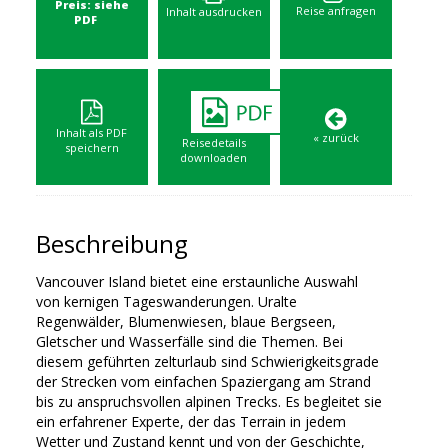
Preis: siehe
Reise anfragen
Inhalt ausdrucken
PDF
Inhalt als PDF
« zurück
Reisedetails
speichern
downloaden
Beschreibung
Vancouver Island bietet eine erstaunliche Auswahl
von kernigen Tageswanderungen. Uralte
Regenwälder, Blumenwiesen, blaue Bergseen,
Gletscher und Wasserfälle sind die Themen. Bei
diesem geführten zelturlaub sind Schwierigkeitsgrade
der Strecken vom einfachen Spaziergang am Strand
bis zu anspruchsvollen alpinen Trecks. Es begleitet sie
ein erfahrener Experte, der das Terrain in jedem
Wetter und Zustand kennt und von der Geschichte,