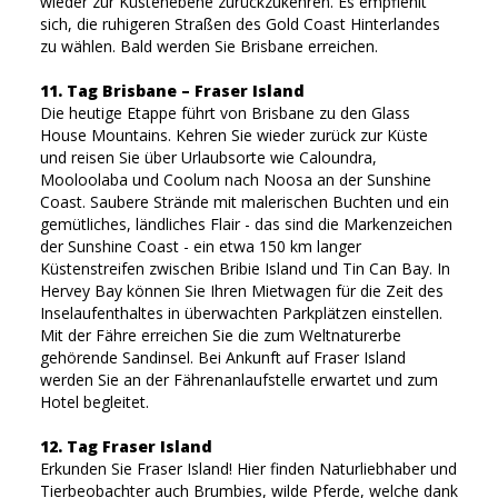
wieder zur Küstenebene zurückzukehren. Es empfiehlt
sich, die ruhigeren Straßen des Gold Coast Hinterlandes
zu wählen. Bald werden Sie Brisbane erreichen.
11. Tag Brisbane – Fraser Island
Die heutige Etappe führt von Brisbane zu den Glass
House Mountains. Kehren Sie wieder zurück zur Küste
und reisen Sie über Urlaubsorte wie Caloundra,
Mooloolaba und Coolum nach Noosa an der Sunshine
Coast. Saubere Strände mit malerischen Buchten und ein
gemütliches, ländliches Flair - das sind die Markenzeichen
der Sunshine Coast - ein etwa 150 km langer
Küstenstreifen zwischen Bribie Island und Tin Can Bay. In
Hervey Bay können Sie Ihren Mietwagen für die Zeit des
Inselaufenthaltes in überwachten Parkplätzen einstellen.
Mit der Fähre erreichen Sie die zum Weltnaturerbe
gehörende Sandinsel. Bei Ankunft auf Fraser Island
werden Sie an der Fährenanlaufstelle erwartet und zum
Hotel begleitet.
12. Tag Fraser Island
Erkunden Sie Fraser Island! Hier finden Naturliebhaber und
Tierbeobachter auch Brumbies, wilde Pferde, welche dank