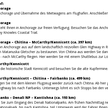
f:
horage
nchorage und Übernahme des Mietwagens am Flughafen. Anschließen
horage
teht Ihnen in Anchorage zur freien Verfügung. Besuchen Sie das Anch
y Knowles Coastal Trail.
horage – Chitina – McCarthy/Kennicott (ca. 397 km)
on Anchorage aus auf dem landschaftlich reizvollen Glen Highway in R
n Matanuska Gletscher zu bestaunen. Von Chitina aus werden Sie dann 
 - nach McCarthy fliegen. Hier werden Sie mit einem Shuttlebus zur L
arthy/Kennicott
die historische Stadt Kennicott und besuchen Sie die alte Kupfermine
rthy/Kennicott – Chitina – Fairbanks (ca. 499 km)
gen Sie mit dem kleinen Flugzeug wieder zurück nach Chitina. Ab hie
ighway bis nach Fairbanks. Unterwegs lohnt es sich Stopps bei den v
banks – Denali NP – Kantishna (ca. 193 km)
 Sie zum Eingang des Denali Nationalparks. Am frühen Nachmittag neh
tionalpark, bis nach Kantishna, teil. Unterwegs wird der Fahrer Ihne