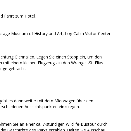
d Fahrt zum Hotel.
orage Museum of History and Art, Log Cabin Visitor Center
ichtung Glennallen. Legen Sie einen Stopp ein, um den
mit einem kleinen Flugzeug - in den Wrangell-St. Elias
odge gebracht.
.
r geht es dann weiter mit dem Mietwagen über den
erschiedenen Aussichtspunkten einzulegen.
men Sie an einer ca. 7-stündigen Wildlife-Bustour durch
n die Geschichte des Parks erzählen. Halten Sie Ausschau