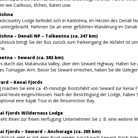
ren wie Caribous, Elchen, Bären usw.
tishna
ckcountry Lodge befindet sich in Kantishna, im Herzen des Denali Nati
ntergebracht. Nehmen Sie an einer geführten Wanderung im Denali Na
ishna – Denali NP – Talkeetna (ca. 247 km)
hstück bringt Sie der Bus zurück zum Parkeingang die Abfahrt ist um 
na.
eetna – Seward (ca. 383 km)
es durch das Matanuska Valley, über den Seward Highway. Halten Sie
s Turnagain Arm. Bevor Sie Seward erreichen, haben Sie die Gelegenhe
ard – Kenai Fjords
 machen Sie eine ca. 45-minütige Bootsfahrt von Seward zur Kenai F
ind heute eingeschlossen. Nach der Besichtigung der Lodge, haben
tional eine Kajak Tour in die Resurrection Bay.
nai Fjords Wilderness Lodge
teht Ihnen zur freien Verfügung. Unternehmen Sie z. B. eine weitere 
ai Fjords – Seward – Anchorage (ca. 205 km)
hstück geht es mit dem Boot wieder zurück nach Seward. Nach Anku