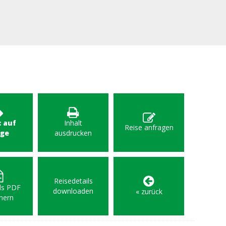
: auf
Inhalt
Reise anfragen
age
ausdrucken
Reisedetails
als PDF
downloaden
« zurück
hern