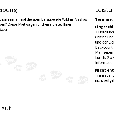
eibung
Leist
schon immer mal die atemberaubende Wildnis Alaskas
Termine:
ben? Diese Mietwagenrundreise bietet Ihnen
Eingeschl
dazu!
3 Hotelübe
Chitina un
und der Den
Backcountry
Mahlzeiten 
Lunch, 2 x
Information
Nicht ent
Transatlant
nicht aufge
lauf