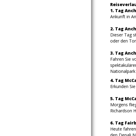
Reiseverlau
1. Tag Anc
Ankunft in A
2. Tag Anc
Dieser Tag s
oder den Ton
3. Tag Anc
Fahren Sie v
spektakuläre
Nationalpark
4. Tag McC
Erkunden Sie 
5. Tag McCa
Morgens flie
Richardson H
6. Tag Fair
Heute fahren
den Denali Na