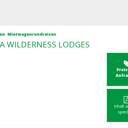
kon
Mietwagenrundreisen
A WILDERNESS LODGES
Preis
Anfr
Inhalt 
speic