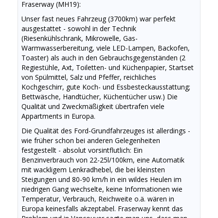
Fraserway (MH19):
Unser fast neues Fahrzeug (3700km) war perfekt
ausgestattet - sowohl in der Technik
(Riesenkühlschrank, Mikrowelle, Gas-
Warmwasserbereitung, viele LED-Lampen, Backofen,
Toaster) als auch in den Gebrauchsgegenständen (2
Regiestühle, Axt, Toiletten- und Küchenpapier, Startset
von Spülmittel, Salz und Pfeffer, reichliches
Kochgeschirr, gute Koch- und Essbesteckausstattung;
Bettwäsche, Handtücher, Küchentücher usw.) Die
Qualität und Zweckmäßigkeit übertrafen viele
Appartments in Europa.
Die Qualität des Ford-Grundfahrzeuges ist allerdings -
wie früher schon bei anderen Gelegenheiten
festgestellt - absolut vorsintflutlich: Ein
Benzinverbrauch von 22-25l/100km, eine Automatik
mit wackligem Lenkradhebel, die bei kleinsten
Steigungen und 80-90 km/h in ein wildes Heulen im
niedrigen Gang wechselte, keine Informationen wie
Temperatur, Verbrauch, Reichweite o.ä. wären in
Europa keinesfalls akzeptabel. Fraserway kennt das