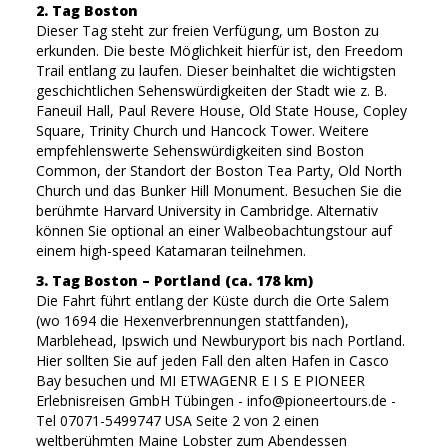
2. Tag Boston
Dieser Tag steht zur freien Verfügung, um Boston zu
erkunden. Die beste Möglichkeit hierfür ist, den Freedom
Trail entlang zu laufen. Dieser beinhaltet die wichtigsten
geschichtlichen Sehenswürdigkeiten der Stadt wie z. B.
Faneuil Hall, Paul Revere House, Old State House, Copley
Square, Trinity Church und Hancock Tower. Weitere
empfehlenswerte Sehenswürdigkeiten sind Boston
Common, der Standort der Boston Tea Party, Old North
Church und das Bunker Hill Monument. Besuchen Sie die
berühmte Harvard University in Cambridge. Alternativ
können Sie optional an einer Walbeobachtungstour auf
einem high-speed Katamaran teilnehmen.
3. Tag Boston – Portland (ca. 178 km)
Die Fahrt führt entlang der Küste durch die Orte Salem
(wo 1694 die Hexenverbrennungen stattfanden),
Marblehead, Ipswich und Newburyport bis nach Portland.
Hier sollten Sie auf jeden Fall den alten Hafen in Casco
Bay besuchen und MI ETWAGENR E I S E PIONEER
Erlebnisreisen GmbH Tübingen - info@pioneertours.de -
Tel 07071-5499747 USA Seite 2 von 2 einen
weltberühmten Maine Lobster zum Abendessen