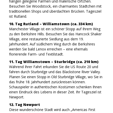
hängen gelegene Farmen und malerische Örtchen.
Besuchen Sie Woodstock, ein charmantes Städtchen mit
traditionellen Shops und überdachten Brücken. Tagesziel
ist Rutland.
10. Tag Rutland – Williamstown (ca. 334 km)
Manchester Village ist ein schöner Stopp auf Ihrem Weg
zu den Berkshire Hills. Besuchen Sie das Hancock Shaker
Village, eine restaurierte Siedlung aus dem 19.
Jahrhundert. Auf südlichem Weg durch die Berkshires
werden Sie bald Lenox erreichen – eine ehemals
florierende Farm- und Textilstadt.
11. Tag Williamstown – Sturbridge (ca. 210 km)
Während Ihrer Fahrt erkunden Sie die US Route 20 und
fahren durch Sturbridge und das Blackstone River Valley.
Planen Sie einen Stopp in Old Sturbridge Village, wo Sie in
das frühe 18. Jahrhundert zurückreisen können.
Schauspieler in authentischen Kostümen schenken Ihnen
einen Eindruck des Lebens in dieser Zeit. Ihr Tagesziel ist
Newport.
12. Tag Newport
Diese wunderschöne Stadt wird auch „Americas First