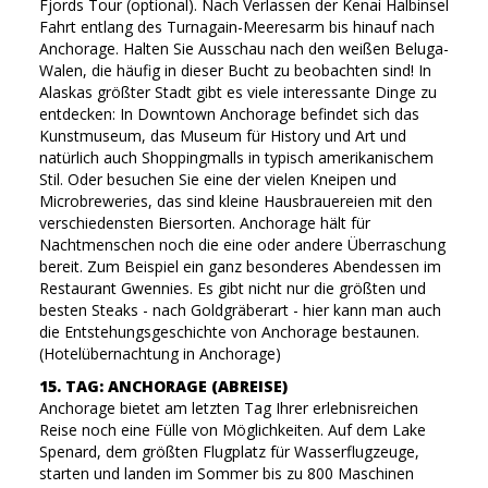
Fjords Tour (optional). Nach Verlassen der Kenai Halbinsel
Fahrt entlang des Turnagain-Meeresarm bis hinauf nach
Anchorage. Halten Sie Ausschau nach den weißen Beluga-
Walen, die häufig in dieser Bucht zu beobachten sind! In
Alaskas größter Stadt gibt es viele interessante Dinge zu
entdecken: In Downtown Anchorage befindet sich das
Kunstmuseum, das Museum für History und Art und
natürlich auch Shoppingmalls in typisch amerikanischem
Stil. Oder besuchen Sie eine der vielen Kneipen und
Microbreweries, das sind kleine Hausbrauereien mit den
verschiedensten Biersorten. Anchorage hält für
Nachtmenschen noch die eine oder andere Überraschung
bereit. Zum Beispiel ein ganz besonderes Abendessen im
Restaurant Gwennies. Es gibt nicht nur die größten und
besten Steaks - nach Goldgräberart - hier kann man auch
die Entstehungsgeschichte von Anchorage bestaunen.
(Hotelübernachtung in Anchorage)
15. TAG: ANCHORAGE (ABREISE)
Anchorage bietet am letzten Tag Ihrer erlebnisreichen
Reise noch eine Fülle von Möglichkeiten. Auf dem Lake
Spenard, dem größten Flugplatz für Wasserflugzeuge,
starten und landen im Sommer bis zu 800 Maschinen