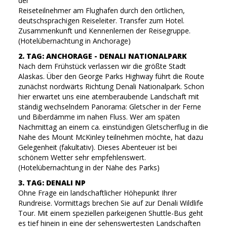
der
Reiseteilnehmer am Flughafen durch den örtlichen,
deutschsprachigen Reiseleiter. Transfer zum Hotel.
Zusammenkunft und Kennenlernen der Reisegruppe.
(Hotelübernachtung in Anchorage)
2. TAG: ANCHORAGE - DENALI NATIONALPARK
Nach dem Frühstück verlassen wir die größte Stadt
Alaskas. Über den George Parks Highway führt die Route
zunächst nordwärts Richtung Denali Nationalpark. Schon
hier erwartet uns eine atemberaubende Landschaft mit
ständig wechselndem Panorama: Gletscher in der Ferne
und Biberdämme im nahen Fluss. Wer am späten
Nachmittag an einem ca. einstündigen Gletscherflug in die
Nahe des Mount McKinley teilnehmen möchte, hat dazu
Gelegenheit (fakultativ). Dieses Abenteuer ist bei
schönem Wetter sehr empfehlenswert.
(Hotelübernachtung in der Nähe des Parks)
3. TAG: DENALI NP
Ohne Frage ein landschaftlicher Höhepunkt Ihrer
Rundreise. Vormittags brechen Sie auf zur Denali Wildlife
Tour. Mit einem speziellen parkeigenen Shuttle-Bus geht
es tief hinein in eine der sehenswertesten Landschaften