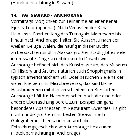
(Hotelübernachtung in Seward)
14. TAG: SEWARD - ANCHORAGE
Vormittags Möglichkeit zur Teilnahme an einer Kenai
Fjords Tour (optional). Nach Verlassen der Kenai
Halb¬insel Fahrt entlang des Turnagain-Meeresarm bis
hinauf nach Anchorage. Halten Sie Ausschau nach den
weißen Beluga-Walen, die häufig in dieser Bucht
zu beobachten sind! In Alaskas größter Stadt gibt es viele
interessante Dinge zu entdecken: In Downtown
Anchorage befindet sich das Kunstmuseum, das Museum
für History und Art und natürlich auch Shoppingmalls in
typisch amerikanischem Stil. Oder besuchen Sie eine der
vielen Kneipen und Microbreweries, das sind kleine
Hausbrauereien mit den verschiedensten Biersorten.
Anchorage hält für Nachtmenschen noch die eine oder
andere Überraschung bereit. Zum Beispiel ein ganz
besonderes Abendessen im Restaurant Gwennies. Es gibt
nicht nur die größten und besten Steaks - nach
Goldgräberart - hier kann man auch die
Entstehungsgeschichte von Anchorage bestaunen.
(Hotelübernachtung in Anchorage)