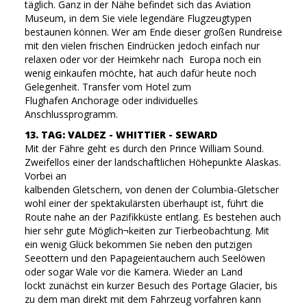
täglich. Ganz in der Nähe befindet sich das Aviation
Museum, in dem Sie viele legendäre Flugzeugtypen
bestaunen können. Wer am Ende dieser großen Rundreise
mit den vielen frischen Eindrücken jedoch einfach nur
relaxen oder vor der Heimkehr nach Europa noch ein
wenig einkaufen möchte, hat auch dafür heute noch
Gelegenheit. Transfer vom Hotel zum
Flughafen Anchorage oder individuelles
Anschlussprogramm.
13. TAG: VALDEZ - WHITTIER - SEWARD
Mit der Fähre geht es durch den Prince William Sound.
Zweifellos einer der landschaftlichen Höhepunkte Alaskas.
Vorbei an
kalbenden Gletschern, von denen der Columbia-Gletscher
wohl einer der spektakulärsten überhaupt ist, führt die
Route nahe an der Pazifikküste entlang. Es bestehen auch
hier sehr gute Möglich¬keiten zur Tierbeobachtung. Mit
ein wenig Glück bekommen Sie neben den putzigen
Seeottern und den Papageientauchern auch Seelöwen
oder sogar Wale vor die Kamera. Wieder an Land
lockt zunächst ein kurzer Besuch des Portage Glacier, bis
zu dem man direkt mit dem Fahrzeug vorfahren kann