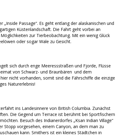
r „Inside Passage“. Es geht entlang der alaskanischen und
gartigen Küstenlandschaft. Die Fahrt geht vorbei an
 Möglichkeiten zur Tierbeobachtung. Mit ein wenig Glück
elöwen oder sogar Wale zu Gesicht.
ngelt sich durch enge Meeressstraßen und Fjorde, Flüsse
 Heimat von Schwarz- und Braunbären und dem
ier nicht vorhanden, somit sind die Fährschiffe die einzige
ges Naturerlebnis!
erfahrt ins Landesinnere von British Columbia. Zunächst
ften. Die Gegend um Terrace ist berühmt bei Sportfischern
 möchten. Besuch des Indianerdorfes „Ksan Indian Village“
ster Stopp vorgesehen, einem Canyon, an dem man zu
schauen kann. Smithers ist ein kleines Städtchen in