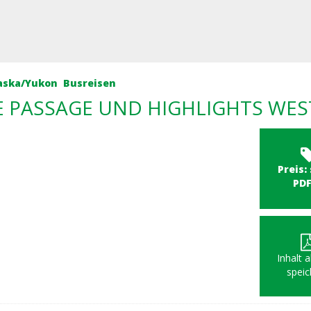
aska/Yukon
Busreisen
E PASSAGE UND HIGHLIGHTS WE
Preis:
PD
Inhalt 
speic