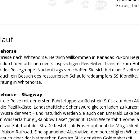
Extras, Trin
lauf
tehorse
 Anreise nach Whitehorse. Herzlich Willkommen in Kanadas Yukon! Be
 durch den örtlichen deutschsprachigen Reiseleiter. Transfer zum 
 der Reisegruppe. Nachmittags verschaffen Sie sich bei einer Stadtru
auch ein Besuch des restaurierten Schaufelraddampfers SS Klondike, 
htung in Whitehorse.
tehorse – Skagway
t die Reise mit der ersten Fahrtetappe zunächst ein Stück auf dem A
 die Pazifikküste. Landschaftliche Sehenswürdigkeiten laden zu kurze
n Wüste der Welt – und natürlich werden Sie auch den Emerald Lake 
en Wasserfärbung „Rainbow Lake“ genannt. Dann Weiterfahrt vorbei 
lel zur Fahrt auf der Straße besteht ab Fraser optional die Möglichke
 Yukon Railroad. Eine spannende Alternative, den berüchtigten Whit
such einer der historischen Bars im Stile der alten Goldgräberzeit.