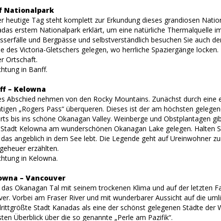
f Nationalpark
er heutige Tag steht komplett zur Erkundung dieses grandiosen Nation
das erstem Nationalpark erklärt, um eine natürliche Thermalquelle im
serfälle und Bergpässe und selbstverständlich besuchen Sie auch de
 des Victoria-Gletschers gelegen, wo herrliche Spaziergänge locken.
r Ortschaft.
htung in Banff.
ff – Kelowna
es Abschied nehmen von den Rocky Mountains. Zunächst durch eine e
tigen „Rogers Pass“ überqueren. Dieses ist der am höchsten geleg
rts bis ins schöne Okanagan Valley. Weinberge und Obstplantagen gibt
e Stadt Kelowna am wunderschönen Okanagan Lake gelegen. Halten 
das angeblich in dem See lebt. Die Legende geht auf Ureinwohner zurü
eheuer erzählten.
htung in Kelowna.
lowna – Vancouver
n das Okanagan Tal mit seinem trockenen Klima und auf der letzten Fa
er. Vorbei am Fraser River und mit wunderbarer Aussicht auf die umli
e drittgrößte Stadt Kanadas als eine der schönst gelegenen Städte der 
sten Überblick über die so genannte „Perle am Pazifik“.