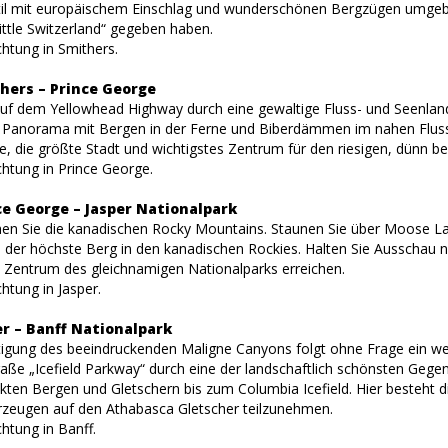
til mit europäischem Einschlag und wunderschönen Bergzügen umge
ttle Switzerland“ gegeben haben.
htung in Smithers.
thers – Prince George
auf dem Yellowhead Highway durch eine gewaltige Fluss- und Seenland
Panorama mit Bergen in der Ferne und Biberdämmen im nahen Fluss, 
e, die größte Stadt und wichtigstes Zentrum für den riesigen, dünn b
htung in Prince George.
ce George – Jasper Nationalpark
hen Sie die kanadischen Rocky Mountains. Staunen Sie über Moose 
der höchste Berg in den kanadischen Rockies. Halten Sie Ausschau n
m Zentrum des gleichnamigen Nationalparks erreichen.
htung in Jasper.
er – Banff Nationalpark
igung des beeindruckenden Maligne Canyons folgt ohne Frage ein wei
ße „Icefield Parkway“ durch eine der landschaftlich schönsten Gege
en Bergen und Gletschern bis zum Columbia Icefield. Hier besteht die
rzeugen auf den Athabasca Gletscher teilzunehmen.
htung in Banff.