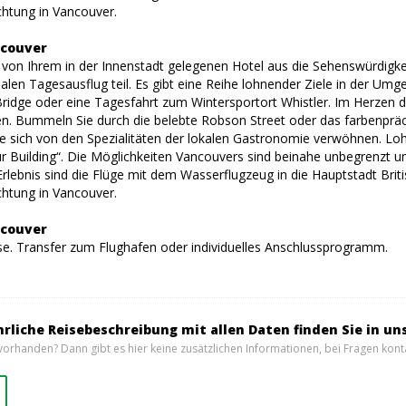
htung in Vancouver.
ncouver
 von Ihrem in der Innenstadt gelegenen Hotel aus die Sehenswürdigk
alen Tagesausflug teil. Es gibt eine Reihe lohnender Ziele in der Um
idge oder eine Tagesfahrt zum Wintersportort Whistler. Im Herzen der
. Bummeln Sie durch die belebte Robson Street oder das farbenpräc
ie sich von den Spezialitäten der lokalen Gastronomie verwöhnen. 
Building“. Die Möglichkeiten Vancouvers sind beinahe unbegrenzt und I
lebnis sind die Flüge mit dem Wasserflugzeug in die Hauptstadt Briti
htung in Vancouver.
ncouver
se. Transfer zum Flughafen oder individuelles Anschlussprogramm.
hrliche Reisebeschreibung mit allen Daten finden Sie in un
vorhanden? Dann gibt es hier keine zusätzlichen Informationen, bei Fragen konta