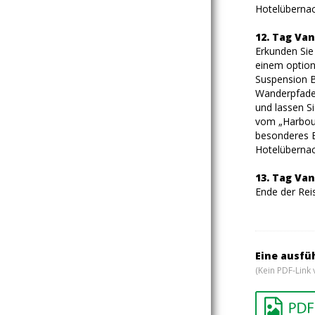
Hotelübernac
12. Tag Va
Erkunden Sie
einem option
Suspension Br
Wanderpfaden
und lassen S
vom „Harbour 
besonderes Er
Hotelübernac
13. Tag Va
Ende der Rei
Eine ausfü
(Kein PDF-Link 