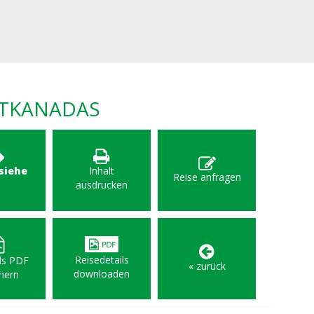
STKANADAS
 siehe
Inhalt
Reise anfragen
F
ausdrucken
Reisedetails
als PDF
« zurück
downloaden
hern