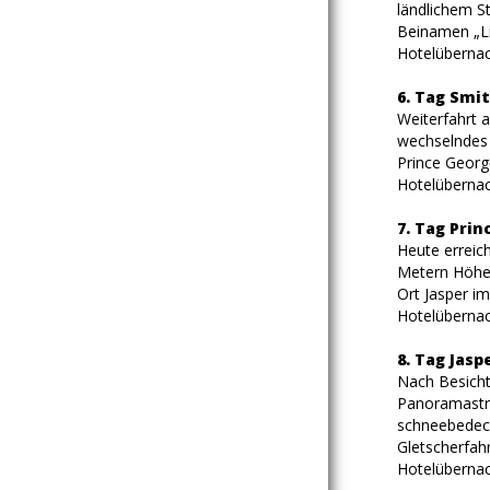
ländlichem S
Beinamen „Li
Hotelübernac
6. Tag Smi
Weiterfahrt 
wechselndes 
Prince Georg
Hotelübernac
7. Tag Prin
Heute erreic
Metern Höhe 
Ort Jasper i
Hotelübernac
8. Tag Jasp
Nach Besicht
Panoramastra
schneebedeckt
Gletscherfah
Hotelübernac