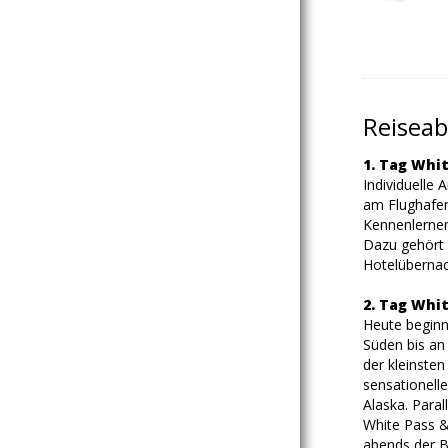
Reiseab
1. Tag Whi
Individuelle
am Flughafen
Kennenlernen
Dazu gehört 
Hotelübernac
2. Tag Whi
Heute beginn
Süden bis an
der kleinste
sensationell
Alaska. Paral
White Pass &
abends der Be