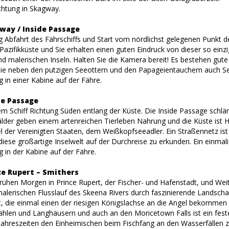
htung in Skagway.
gway / Inside Passage
 Abfahrt des Fährschiffs und Start vom nördlichst gelegenen Punkt de
azifikküste und Sie erhalten einen guten Eindruck von dieser so einzi
nd malerischen Inseln. Halten Sie die Kamera bereit! Es bestehen gute
 neben den putzigen Seeottern und den Papageientauchern auch Se
 in einer Kabine auf der Fähre.
de Passage
em Schiff Richtung Süden entlang der Küste. Die Inside Passage schlä
der geben einem artenreichen Tierleben Nahrung und die Küste ist
 der Vereinigten Staaten, dem Weißkopfseeadler. Ein Straßennetz ist h
diese großartige Inselwelt auf der Durchreise zu erkunden. Ein einmali
 in der Kabine auf der Fähre.
ce Rupert – Smithers
rühen Morgen in Prince Rupert, der Fischer- und Hafenstadt, und Weit
alerischen Flusslauf des Skeena Rivers durch faszinierende Landscha
lt, die einmal einen der riesigen Königslachse an die Angel bekommen
hlen und Langhäusern und auch an den Moricetown Falls ist ein fe
ahreszeiten den Einheimischen beim Fischfang an den Wasserfällen zu