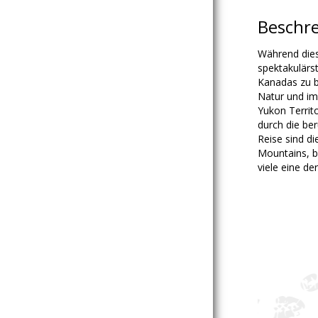
Beschr
Während dies
spektakulärs
Kanadas zu b
Natur und im
Yukon Territ
durch die be
Reise sind di
Mountains, be
viele eine de