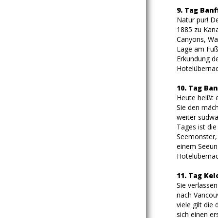
9. Tag Banf
Natur pur! D
1885 zu Kana
Canyons, Was
Lage am Fuße
Erkundung de
Hotelübernac
10. Tag Ban
Heute heißt 
Sie den mäch
weiter südwä
Tages ist di
Seemonster, 
einem Seeung
Hotelübernac
11. Tag Ke
Sie verlasse
nach Vancouv
viele gilt di
sich einen er