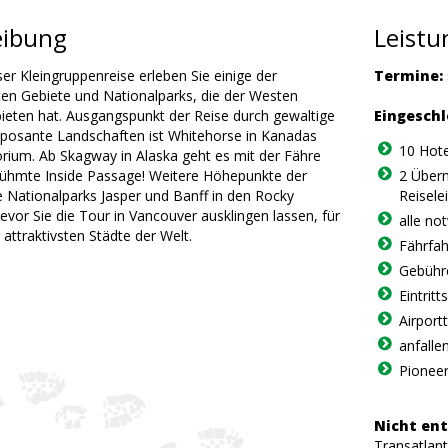
eibung
Leist
er Kleingruppenreise erleben Sie einige der
Termine:
ten Gebiete und Nationalparks, die der Westen
ieten hat. Ausgangspunkt der Reise durch gewaltige
Eingeschl
posante Landschaften ist Whitehorse in Kanadas
10 Hote
orium. Ab Skagway in Alaska geht es mit der Fähre
rühmte Inside Passage! Weitere Höhepunkte der
2 Übern
e Nationalparks Jasper und Banff in den Rocky
Reisele
vor Sie die Tour in Vancouver ausklingen lassen, für
alle no
r attraktivsten Städte der Welt.
Fährfah
Gebühre
Eintrit
Airport
anfalle
Pioneer
Nicht ent
Transatlant