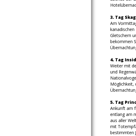
Hotelübernac
3. Tag Ska
Am Vormittag
kanadischen P
Gletschern u
bekommen Sie
Übernachtung
4. Tag Insi
Weiter mit d
und Regenwäl
Nationalvogel
Möglichkeit, 
Übernachtung
5. Tag Prin
Ankunft am f
entlang am m
aus aller We
mit Totempfä
bestimmten J