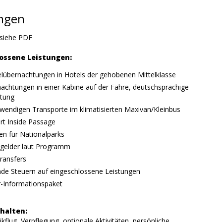
ungen
siehe PDF
ossene Leistungen:
lübernachtungen in Hotels der gehobenen Mittelklasse
achtungen in einer Kabine auf der Fähre, deutschsprachige
itung
twendigen Transporte im klimatisierten Maxivan/Kleinbus
rt Inside Passage
n für Nationalparks
tsgelder laut Programm
transfers
nde Steuern auf eingeschlossene Leistungen
-Informationspaket
halten:
ikflug, Verpflegung, optionale Aktivitäten, persönliche