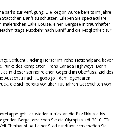
alparks zur Verfügung. Die Region wurde bereits im Jahre
 Städtchen Banff zu schützen. Erleben Sie spektakuläre
n malerischen Lake Louise, einen Bergsee in traumhafter
 Nachmittags Rückkehr nach Banff und die Möglichkeit zur
nge Schlucht „Kicking Horse“ im Yoho Nationalpark, bevor
ene Punkt des kompletten Trans Canada Highways. Dann
 es in dieser sonnenreichen Gegend im Überfluss. Ziel des
Sie Ausschau nach „Ogopogo“, dem legendären
ck, die sich bereits vor über 100 Jahren Geschichten von
hretappe geht es wieder zurück an die Pazifikküste bis
egenden Berge, erreichen Sie die Olympiastadt 2010. Für
Welt überhaupt. Auf einer Stadtrundfahrt verschaffen Sie