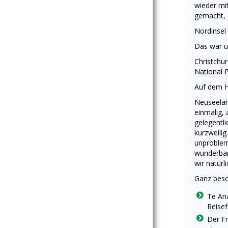
wieder mi
gemacht, 
Nordinsel
Das war u
Christchu
National 
Auf dem H
Neuseelan
einmalig,
gelegentli
kurzweilig
unproblem
wunderbar
wir natürl
Ganz beso
Te Ana
Reisef
Der Fr