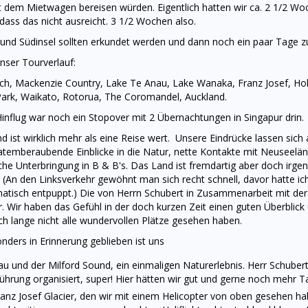
t dem Mietwagen bereisen würden. Eigentlich hatten wir ca. 2 1/2 Woc
dass das nicht ausreicht. 3 1/2 Wochen also.
 und Südinsel sollten erkundet werden und dann noch ein paar Tage 
nser Tourverlauf:
rch, Mackenzie Country, Lake Te Anau, Lake Wanaka, Franz Josef, Hok
Park, Waikato, Rotorua, The Coromandel, Auckland.
influg war noch ein Stopover mit 2 Übernachtungen in Singapur drin.
d ist wirklich mehr als eine Reise wert. Unsere Eindrücke lassen si
 atemberaubende Einblicke in die Natur, nette Kontakte mit Neuseel
che Unterbringung in B & B's. Das Land ist fremdartig aber doch irgen
. (An den Linksverkehr gewöhnt man sich recht schnell, davor hatte ich
atisch entpuppt.) Die von Herrn Schubert in Zusammenarbeit mit der 
. Wir haben das Gefühl in der doch kurzen Zeit einen guten Überbl
ich lange nicht alle wundervollen Plätze gesehen haben.
nders in Erinnerung geblieben ist uns
u und der Milford Sound, ein einmaligen Naturerlebnis. Herr Schuber
ührung organisiert, super! Hier hätten wir gut und gerne noch mehr 
anz Josef Glacier, den wir mit einem Helicopter von oben gesehen ha