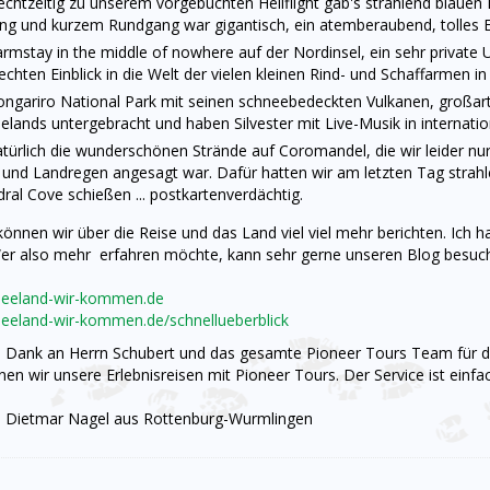
echtzeitig zu unserem vorgebuchten Heliflight gab's strahlend blaue
g und kurzem Rundgang war gigantisch, ein atemberaubend, tolles Er
rmstay in the middle of nowhere auf der Nordinsel, ein sehr private
echten Einblick in die Welt der vielen kleinen Rind- und Schaffarmen i
ngariro National Park mit seinen schneebedeckten Vulkanen, großart
lands untergebracht und haben Silvester mit Live-Musik in internation
türlich die wunderschönen Strände auf Coromandel, die wir leider nur
und Landregen angesagt war. Dafür hatten wir am letzten Tag strah
ral Cove schießen ... postkartenverdächtig.
können wir über die Reise und das Land viel viel mehr berichten. Ich
Wer also mehr erfahren möchte, kann sehr gerne unseren Blog besuc
eeland-wir-kommen.de
eland-wir-kommen.de/schnellueberblick
n Dank an Herrn Schubert und das gesamte Pioneer Tours Team für die
nen wir unsere Erlebnisreisen mit Pioneer Tours. Der Service ist einfac
d Dietmar Nagel aus Rottenburg-Wurmlingen