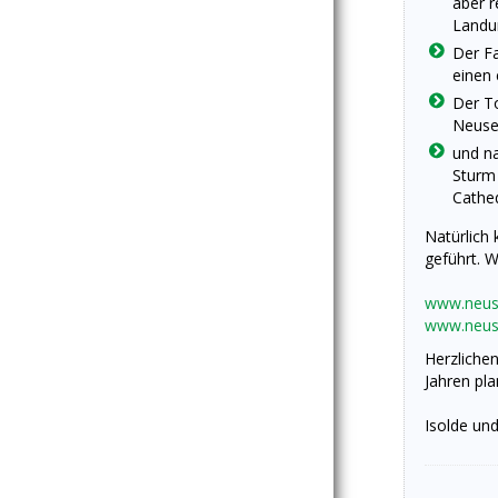
aber r
Landun
Der Fa
einen 
Der To
Neusee
und na
Sturm 
Cathed
Natürlich 
geführt. 
www.neus
www.neuse
Herzliche
Jahren pla
Isolde un