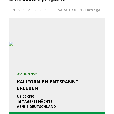
Seite 1 / 8
95
Einträge
|
|
|
|
|
|
1
2
3
4
5
6
7
USA
Busreisen
KALIFORNIEN ENTSPANNT
ERLEBEN
US 06-280
16 TAGE/14 NÄCHTE
AB/BIS DEUTSCHLAND