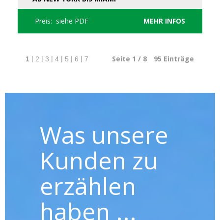
Preis: siehe PDF
MEHR INFOS
Seite 1 / 8
95
Einträge
|
|
|
|
|
|
1
2
3
4
5
6
7
Was unsere
Kunden zu
erzählen
haben ...