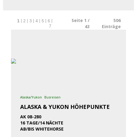
Seite 1 /
506
|
|
|
|
|
|
1
2
3
4
5
6
43
Einträge
7
Alaska/Yukon
Busreisen
ALASKA & YUKON HÖHEPUNKTE
AK 08-280
16 TAGE/14 NÄCHTE
AB/BIS WHITEHORSE