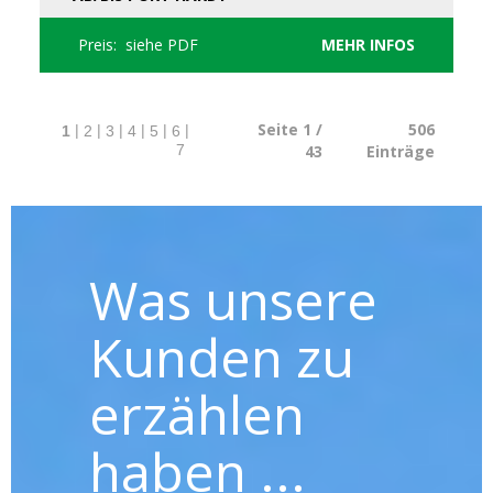
Preis: siehe PDF
MEHR INFOS
Seite 1 /
506
|
|
|
|
|
|
1
2
3
4
5
6
43
Einträge
7
Was unsere
Kunden zu
erzählen
haben ...