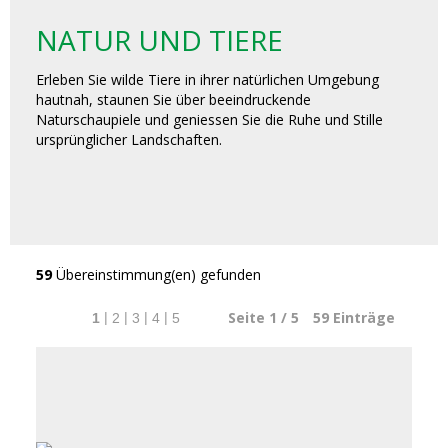
NATUR UND TIERE
Erleben Sie wilde Tiere in ihrer natürlichen Umgebung
hautnah, staunen Sie über beeindruckende
Naturschaupiele und geniessen Sie die Ruhe und Stille
ursprünglicher Landschaften.
59
Übereinstimmung(en) gefunden
Seite 1 / 5
59
Einträge
|
|
|
|
1
2
3
4
5