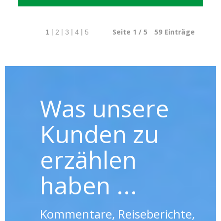
Seite 1 / 5
59
Einträge
|
|
|
|
1
2
3
4
5
Was unsere
Kunden zu
erzählen
haben ...
Kommentare, Reiseberichte,