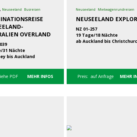
,
Neuseeland
Busreisen
Neuseeland
Mietwagenrundreisen
INATIONSREISE
NEUSEELAND EXPLO
EELAND-
NZ 01-257
RALIEN OVERLAND
19 Tage/18 Nächte
ab Auckland bis Christchur
039
e/31 Nächte
ey bis Auckland
siehe PDF
MEHR INFOS
Preis: auf Anfrage
MEHR I