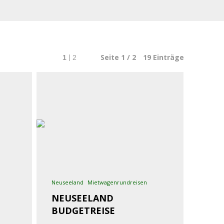
Seite 1 / 2
19
Einträge
|
1
2
Neuseeland
Mietwagenrundreisen
NEUSEELAND
BUDGETREISE