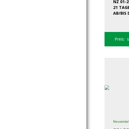
NZ 01-2
21 TAG
AB/BIS
Preis: 
Neuseela