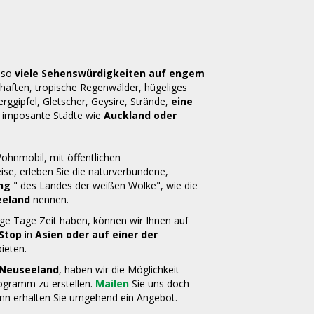
t so
viele Sehenswürdigkeiten auf engem
schaften, tropische Regenwälder, hügeliges
ggipfel, Gletscher, Geysire, Strände,
eine
 imposante Städte wie
Auckland oder
hnmobil, mit öffentlichen
ise, erleben Sie die naturverbundene,
ng
" des Landes der weißen Wolke", wie die
eeland
nennen.
nige Tage Zeit haben, können wir Ihnen auf
Stop
in
Asien oder auf einer der
ieten.
r Neuseeland
, haben wir die Möglichkeit
rogramm zu erstellen.
Mailen
Sie uns doch
ann erhalten Sie umgehend ein Angebot.