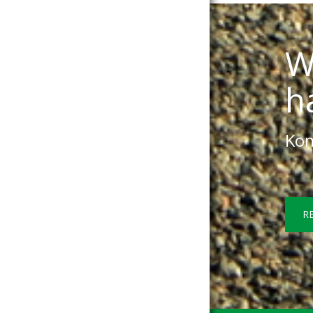
W
h
Kom
R