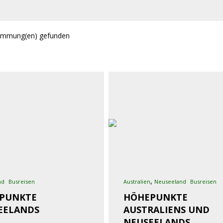
immung(en) gefunden
,
nd
Busreisen
Australien
Neuseeland
Busreisen
PUNKTE
HÖHEPUNKTE
EELANDS
AUSTRALIENS UND
NEUSEELANDS