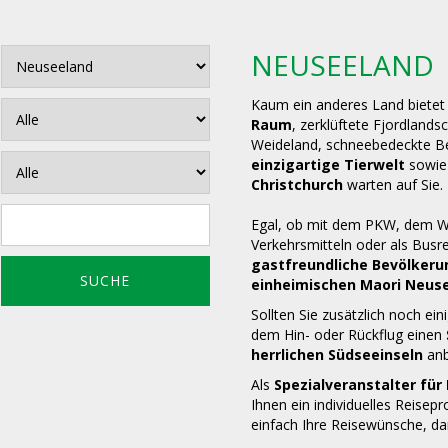
NEUSEELAND
Kaum ein anderes Land biete
Raum
, zerklüftete Fjordland
Weideland, schneebedeckte Ber
einzigartige Tierwelt
sowie
Christchurch
warten auf Sie.
Egal, ob mit dem PKW, dem Wo
e
Verkehrsmitteln oder als Busre
gastfreundliche Bevölkeru
einheimischen Maori Neus
Sollten Sie zusätzlich noch ei
dem Hin- oder Rückflug einen
herrlichen Südseeinseln
anb
Als
Spezialveranstalter fü
Ihnen ein individuelles Reisep
einfach Ihre Reisewünsche, d