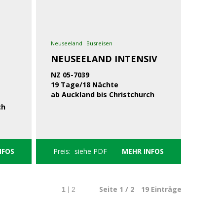
Neuseeland
Busreisen
NEUSEELAND INTENSIV
NZ 05-7039
19 Tage/18 Nächte
ab Auckland bis Christchurch
ch
NFOS
Preis: siehe PDF
MEHR INFOS
Seite 1 / 2
19
Einträge
|
1
2