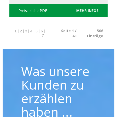
Preis: siehe PDF
MEHR INFOS
Seite 1 /
506
|
|
|
|
|
|
1
2
3
4
5
6
43
Einträge
7
Was unsere
Kunden zu
erzählen
haben ...