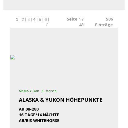
Seite 1 /
506
|
|
|
|
|
|
1
2
3
4
5
6
43
Einträge
7
Alaska/Yukon
Busreisen
ALASKA & YUKON HÖHEPUNKTE
AK 08-280
16 TAGE/14 NÄCHTE
AB/BIS WHITEHORSE