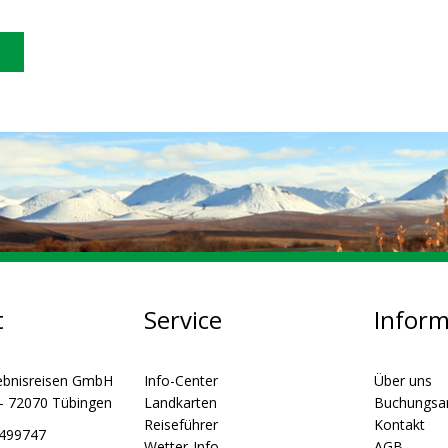
t
Service
Infor
ebnisreisen GmbH
Info-Center
Über uns
 - 72070 Tübingen
Landkarten
Buchungsa
Reiseführer
Kontakt
5499747
Wetter-Info
AGB