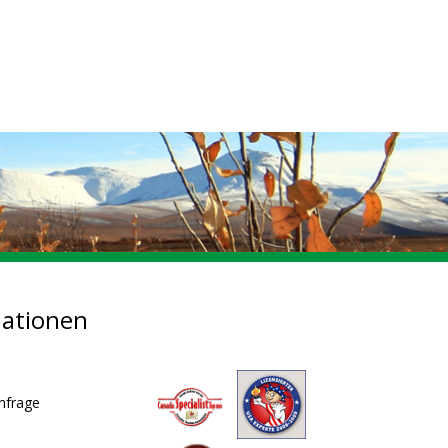
mationen
nfrage