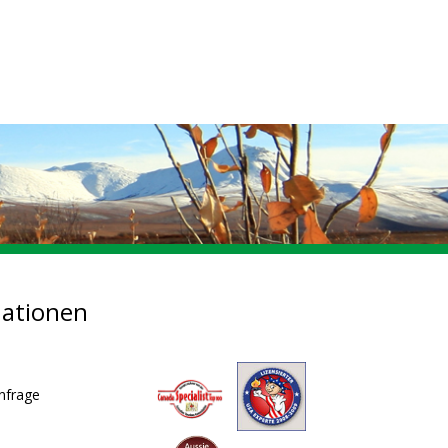
mationen
nfrage