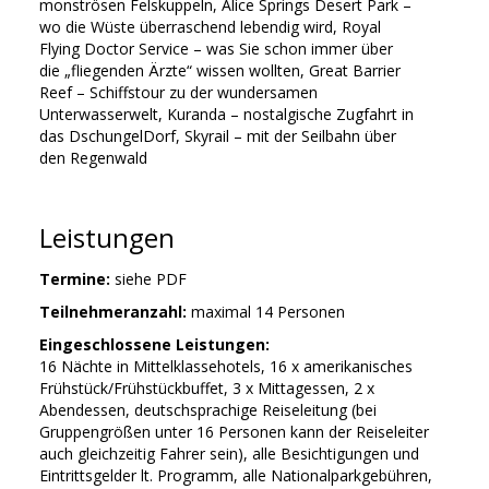
monströsen Felskuppeln, Alice Springs Desert Park –
wo die Wüste überraschend lebendig wird, Royal
Flying Doctor Service – was Sie schon immer über
die „fliegenden Ärzte“ wissen wollten, Great Barrier
Reef – Schiffstour zu der wundersamen
Unterwasserwelt, Kuranda – nostalgische Zugfahrt in
das DschungelDorf, Skyrail – mit der Seilbahn über
den Regenwald
Leistungen
Termine:
siehe PDF
Teilnehmeranzahl:
maximal 14 Personen
Eingeschlossene Leistungen:
16 Nächte in Mittelklassehotels, 16 x amerikanisches
Frühstück/Frühstückbuffet, 3 x Mittagessen, 2 x
Abendessen, deutschsprachige Reiseleitung (bei
Gruppengrößen unter 16 Personen kann der Reiseleiter
auch gleichzeitig Fahrer sein), alle Besichtigungen und
Eintrittsgelder lt. Programm, alle Nationalparkgebühren,