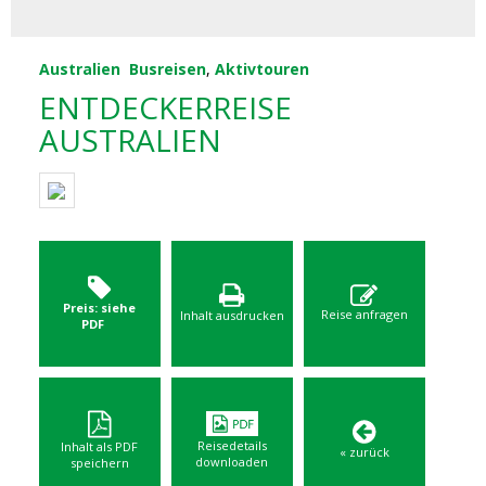
Australien
Busreisen
,
Aktivtouren
ENTDECKERREISE
AUSTRALIEN
Preis: siehe
Reise anfragen
Inhalt ausdrucken
PDF
Reisedetails
Inhalt als PDF
« zurück
downloaden
speichern