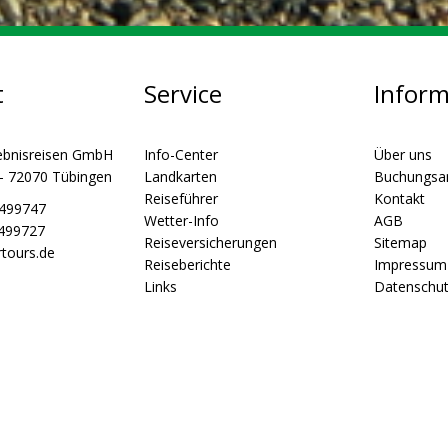
t
Service
Infor
ebnisreisen GmbH
Info-Center
Über uns
 - 72070 Tübingen
Landkarten
Buchungsa
Reiseführer
Kontakt
5499747
Wetter-Info
AGB
5499727
Reiseversicherungen
Sitemap
tours.de
Reiseberichte
Impressum
Links
Datenschu