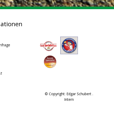
mationen
nfrage
tz
© Copyright: Edgar Schubert .
Intern