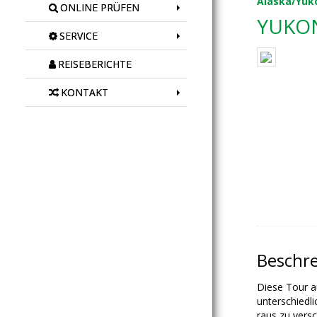
Alaska/Yuk
ONLINE PRÜFEN
YUKO
SERVICE
REISEBERICHTE
KONTAKT
Beschr
Diese Tour a
unterschiedl
raus zu vers