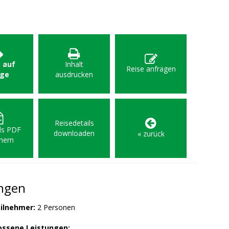
: auf
Inhalt
Reise anfragen
age
ausdrucken
Reisedetails
als PDF
downloaden
« zurück
hern
ungen
ilnehmer:
2 Personen
ossene Leistungen: