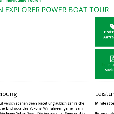
on
Individuelle Touren
N EXPLORER POWER BOAT TOUR
Preis
Anfr
Inhalt 
speic
eibung
Leist
uf verschiedenen Seen bietet unglaublich zahlreiche
Mindestte
iche Eindrücke des Yukons! Wir fahreen gemeinsam
chiedenen Yukon Seen. Die Auswahl der Seen wird in
Eingeschl