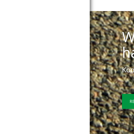
W
h
Kom
R