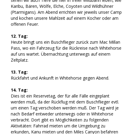
sehen wir auch Tiere die hier in freier Wildbahn leben, wie
Karibu, Bären, Wölfe, Elche, Coyoten und Wildhühner
(Ptarmigans). Am Abend errichten wir jeweils unser Camp
und kochen unsere Mahlzeit auf einem Kocher oder am
offenen Feuer.
12. Tag:
Heute bringt uns ein Buschflieger zurück zum Mac Millan
Pass, wo ein Fahrzeug für die Rückreise nach Whitehorse
auf uns wartet. Übernachtung unterwegs auf einem
Zeltplatz.
13. Tag:
Rückfahrt und Ankunft in Whitehorse gegen Abend.
14. Tag:
Dies ist ein Reservetag, der für alle Fälle eingeplant
werden muß, da der Rückflug mit dem Buschflieger evtl.
um einen Tag verschoben werden muß. Der Tag wird je
nach Bedarf entweder unterwegs oder in Whitehorse
verbracht. Dort gibt es Möglichkeiten zu folgenden
Aktivitäten: Fahrrad mieten um die Umgebung zu
erkunden, Kanu mieten und den Miles Canyon befahren