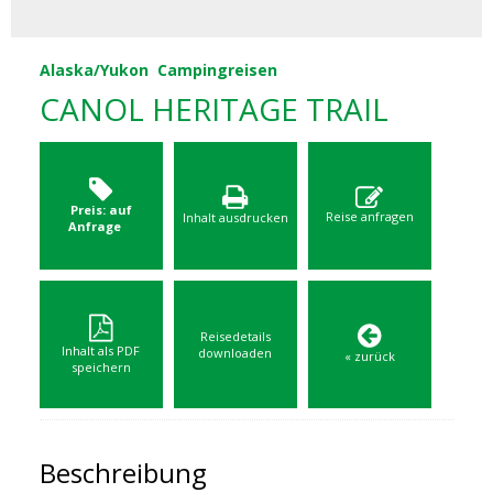
Alaska/Yukon
Campingreisen
CANOL HERITAGE TRAIL
Preis: auf
Reise anfragen
Inhalt ausdrucken
Anfrage
Reisedetails
Inhalt als PDF
downloaden
« zurück
speichern
Beschreibung