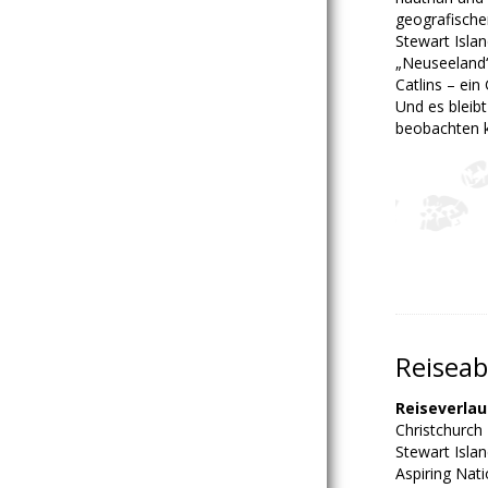
geografische
Stewart Isla
„Neuseeland“ 
Catlins – ei
Und es bleibt
beobachten 
Reiseab
Reiseverlau
Christchurch 
Stewart Islan
Aspiring Nati