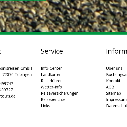
t
Service
Infor
ebnisreisen GmbH
Info-Center
Über uns
 - 72070 Tübingen
Landkarten
Buchungsa
Reiseführer
Kontakt
5499747
Wetter-Info
AGB
5499727
Reiseversicherungen
Sitemap
tours.de
Reiseberichte
Impressum
Links
Datenschu