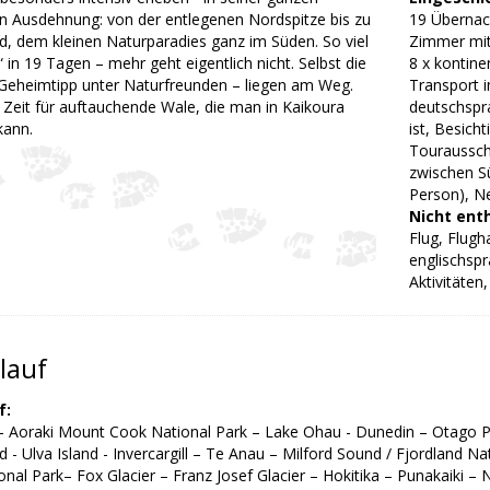
n Ausdehnung: von der entlegenen Nordspitze bis zu
19 Übernach
nd, dem kleinen Naturparadies ganz im Süden. So viel
Zimmer mit
in 19 Tagen – mehr geht eigentlich nicht. Selbst die
8 x kontine
n Geheimtipp unter Naturfreunden – liegen am Weg.
Transport i
 Zeit für auftauchende Wale, die man in Kaikoura
deutschspra
kann.
ist, Besich
Touraussch
zwischen S
Person), N
Nicht ent
Flug, Flugh
englischspr
Aktivitäten
lauf
f:
- Aoraki Mount Cook National Park – Lake Ohau - Dunedin – Otago Penin
d - Ulva Island - Invercargill – Te Anau – Milford Sound / Fjordland
onal Park– Fox Glacier – Franz Josef Glacier – Hokitika – Punakaiki 