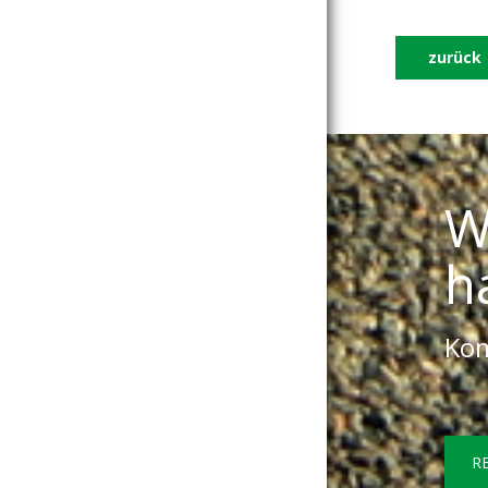
zurück
W
h
Kom
R