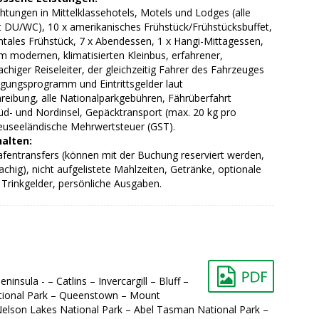
tungen in Mittelklassehotels, Motels und Lodges (alle
 DU/WC), 10 x amerikanisches Frühstück/Frühstücksbuffet,
ntales Frühstück, 7 x Abendessen, 1 x Hangi-Mittagessen,
m modernen, klimatisierten Kleinbus, erfahrener,
chiger Reiseleiter, der gleichzeitig Fahrer des Fahrzeuges
tigungsprogramm und Eintrittsgelder laut
reibung, alle Nationalparkgebühren, Fährüberfahrt
üd- und Nordinsel, Gepäcktransport (max. 20 kg pro
euseeländische Mehrwertsteuer (GST).
halten:
afentransfers (können mit der Buchung reserviert werden,
achig), nicht aufgelistete Mahlzeiten, Getränke, optionale
, Trinkgelder, persönliche Ausgaben.
sula - – Catlins – Invercargill – Bluff –
 National Park – Queenstown – Mount
– Nelson Lakes National Park – Abel Tasman National Park –