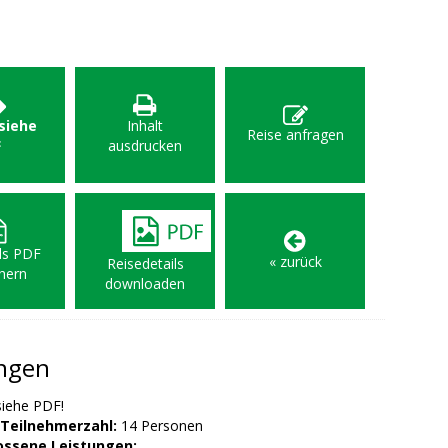
 siehe
Inhalt
Reise anfragen
F
ausdrucken
als PDF
« zurück
Reisedetails
hern
downloaden
ungen
iehe PDF!
Teilnehmerzahl:
14 Personen
ossene Leistungen: