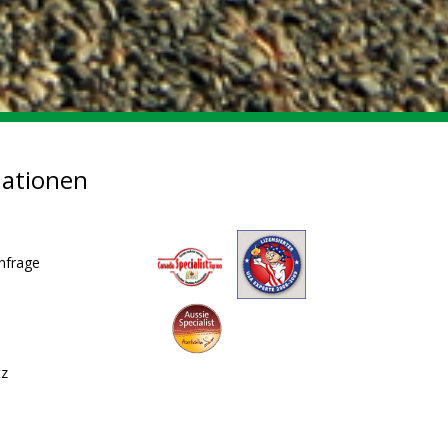
mationen
nfrage
tz