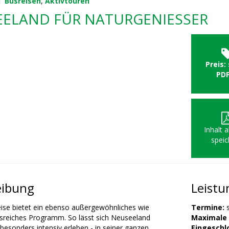
d
Busreisen
,
Aktivtouren
ELAND FÜR NATURGENIESSER
Preis:
PD
Inhalt 
speic
eibung
Leist
ise bietet ein ebenso außergewöhnliches wie
Termine:
s
reiches Programm. So lässt sich Neuseeland
Maximale 
besonders intensiv erleben - in seiner ganzen
Eingeschl