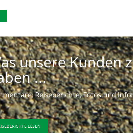
as unsere Kunden z
aben ...
mentare, Reiseberichte, Fotos und Inf
EISEBERICHTE LESEN