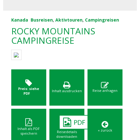
Kanada
Busreisen
,
Aktivtouren
,
Campingreisen
ROCKY MOUNTAINS
CAMPINGREISE
Preis: siehe
Reise anfragen
Inhalt ausdrucken
PDF
Inhalt als PDF
« zurück
Reisedetails
speichern
downloaden