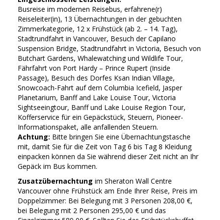
Busreise im modernen Reisebus, erfahrene(r)
Reiseleiter(in), 13 Übernachtungen in der gebuchten
Zimmerkategorie, 12 x Frühstück (ab 2. – 14. Tag),
Stadtrundfahrt in Vancouver, Besuch der Capilano
Suspension Bridge, Stadtrundfahrt in Victoria, Besuch von
Butchart Gardens, Whalewatching und Wildlife Tour,
Fährfahrt von Port Hardy – Prince Rupert (Inside
Passage), Besuch des Dorfes Ksan Indian Village,
Snowcoach-Fahrt auf dem Columbia Icefield, Jasper
Planetarium, Banff and Lake Louise Tour, Victoria
Sightseeingtour, Banff und Lake Louise Region Tour,
Kofferservice für ein Gepäckstück, Steuern, Pioneer-
Informationspaket, alle anfallenden Steuern.
Achtung:
Bitte bringen Sie eine Übernachtungstasche
mit, damit Sie für die Zeit von Tag 6 bis Tag 8 Kleidung
einpacken können da Sie während dieser Zeit nicht an Ihr
Gepäck im Bus kommen.
Zusatzübernachtung
im Sheraton Wall Centre
Vancouver ohne Frühstück am Ende Ihrer Reise, Preis im
Doppelzimmer: Bei Belegung mit 3 Personen 208,00 €,
bei Belegung mit 2 Personen 295,00 € und das