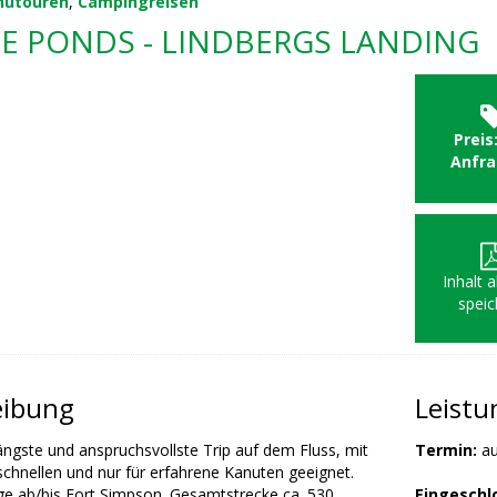
nutouren
,
Campingreisen
 PONDS - LINDBERGS LANDING
Preis
Anfr
Inhalt 
speic
eibung
Leist
längste und anspruchsvollste Trip auf dem Fluss, mit
Termin:
au
schnellen und nur für erfahrene Kanuten geeignet.
e ab/bis Fort Simpson. Gesamtstrecke ca. 530
Eingeschl