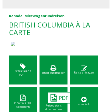
Kanada
Mietwagenrundreisen
BRITISH COLUMBIA À LA
CARTE
Preis: siehe
Reise anfragen
Inhalt ausdrucken
PDF
Inhalt als PDF
« zurück
Reisedetails
speichern
downloaden