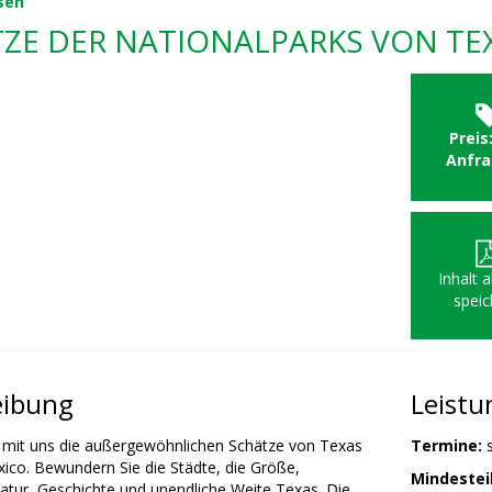
sen
ZE DER NATIONALPARKS VON TE
Preis
Anfr
Inhalt 
speic
eibung
Leist
 mit uns die außergewöhnlichen Schätze von Texas
Termine:
co. Bewundern Sie die Städte, die Größe,
Mindeste
atur, Geschichte und unendliche Weite Texas. Die