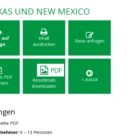
XAS UND NEW MEXICO
: auf
Inhalt
Reise anfragen
age
ausdrucken
als PDF
« zurück
Reisedetails
hern
downloaden
ungen
siehe PDF
ilnehmer:
6 – 13 Personen