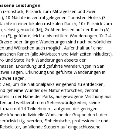
ossene Leistungen:
n (Frühstück, Picknick zum Mittagessen und zwei
, 10 Nächte in zentral gelegenen Touristen-Hotels (3-
Nächte in einer lokalen rustikalen Ranch, 10x Picknick zum
n, selbst gemacht (M), 2x Abendessen auf der Ranch (A),
ck (F), geführte, leichte bis mittlere Wanderungen für 2-4
kürzere oder längere Wanderungen sind nach persönlichen
gen und Wünschen auch möglich, Aufenthalt auf einer
anischen Ranch (alle Aktivitäten und Mahlzeiten inkludiert),
rk- und State Park Wanderungen abseits der
ssen, Erkundung und geführte Wanderungen in San
 zwei Tagen, Erkundung und geführte Wanderungen in
n zwei Tagen,
d Zeit, um die Nationalparks eingehend zu entdecken,
nd geheime Wunder der Natur erforschen, zentral
otels in der Nähe der Parks, ausgewogene Mischung aus
dten und weltberühmten Sehenswürdigkeiten, kleine
t maximal 14 Teilnehmern, aufgrund der geringen
ße können individuelle Wünsche der Gruppe durch den
 berücksichtigt werden, Einheimische, professionelle und
Reiseleiter, anfallende Steuern auf eingeschlossene