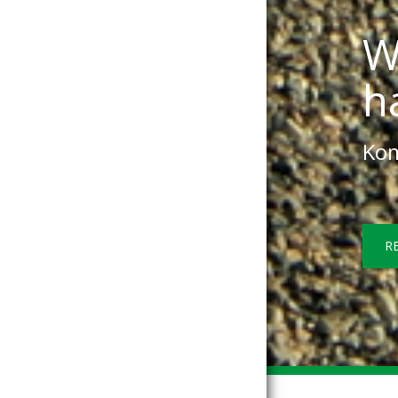
W
h
Kom
R