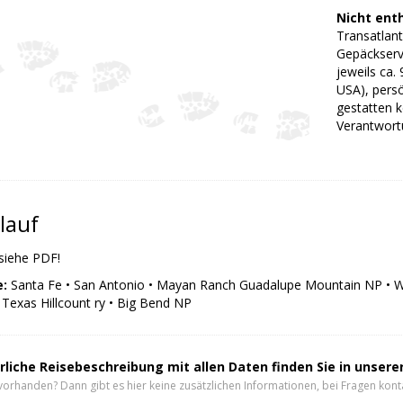
Nicht ent
Transatlant
Gepäckservi
jeweils ca.
USA), persö
gestatten k
Verantwortu
lauf
 siehe PDF!
:
Santa Fe • San Antonio • Mayan Ranch Guadalupe Mountain NP • W
 Texas Hillcount ry • Big Bend NP
rliche Reisebeschreibung mit allen Daten finden Sie in unser
vorhanden? Dann gibt es hier keine zusätzlichen Informationen, bei Fragen konta