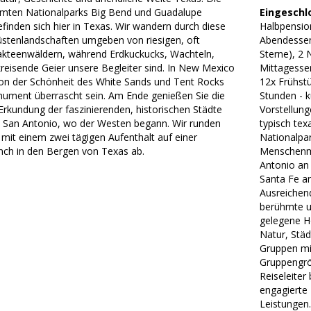
mten Nationalparks Big Bend und Guadalupe
Eingeschl
finden sich hier in Texas. Wir wandern durch diese
Halbpensio
üstenlandschaften umgeben von riesigen, oft
Abendessen)
kteenwäldern, während Erdkuckucks, Wachteln,
Sterne), 2 
kreisende Geier unsere Begleiter sind. In New Mexico
Mittagesse
on der Schönheit des White Sands und Tent Rocks
12x Frühstü
ument überrascht sein. Am Ende genießen Sie die
Stunden - 
Erkundung der faszinierenden, historischen Städte
Vorstellun
 San Antonio, wo der Westen begann. Wir runden
typisch tex
 mit einem zwei tägigen Aufenthalt auf einer
Nationalpa
nch in den Bergen von Texas ab.
Menschenma
Antonio an
Santa Fe a
Ausreichen
berühmte u
gelegene H
Natur, Stä
Gruppen mi
Gruppengrö
Reiseleiter
engagierte 
Leistungen.