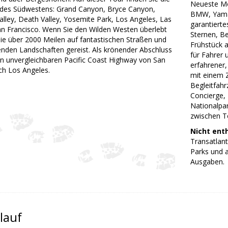
Neueste Mot
 des Südwestens: Grand Canyon, Bryce Canyon,
BMW, Yamah
ley, Death Valley, Yosemite Park, Los Angeles, Las
garantierte
n Francisco. Wenn Sie den Wilden Westen überlebt
Sternen, B
Sie über 2000 Meilen auf fantastischen Straßen und
Frühstück 
den Landschaften gereist. Als krönender Abschluss
für Fahrer 
en unvergleichbaren Pacific Coast Highway von San
erfahrener,
ch Los Angeles.
mit einem Z
Begleitfah
Concierge, 
Nationalpar
zwischen To
Nicht ent
Transatlant
Parks und a
Ausgaben.
lauf