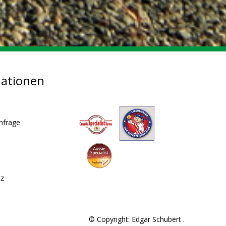
mationen
nfrage
tz
© Copyright: Edgar Schubert .