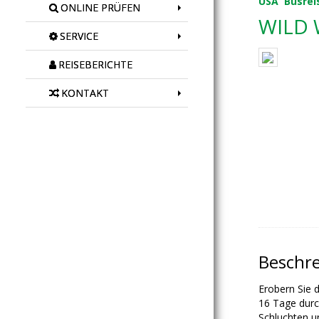
USA
Busrei
ONLINE PRÜFEN
WILD 
SERVICE
REISEBERICHTE
KONTAKT
Beschr
Erobern Sie 
16 Tage durc
Schluchten u