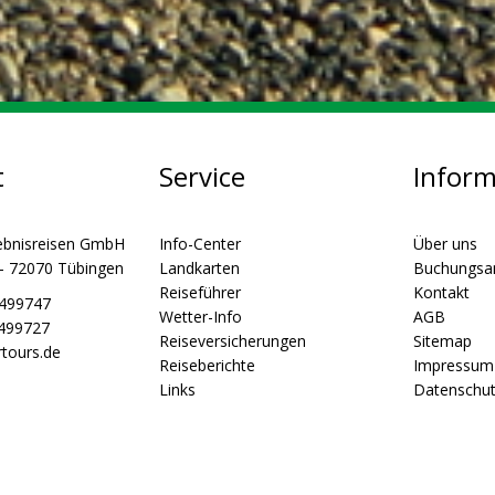
t
Service
Infor
ebnisreisen GmbH
Info-Center
Über uns
 - 72070 Tübingen
Landkarten
Buchungsa
Reiseführer
Kontakt
5499747
Wetter-Info
AGB
5499727
Reiseversicherungen
Sitemap
tours.de
Reiseberichte
Impressum
Links
Datenschu