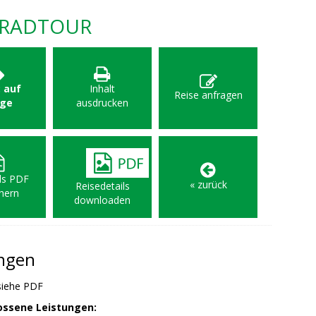
RRADTOUR
: auf
Inhalt
Reise anfragen
age
ausdrucken
als PDF
« zurück
Reisedetails
hern
downloaden
ungen
iehe PDF
ossene Leistungen: