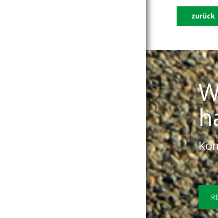
zurück
W
h
Kom
R