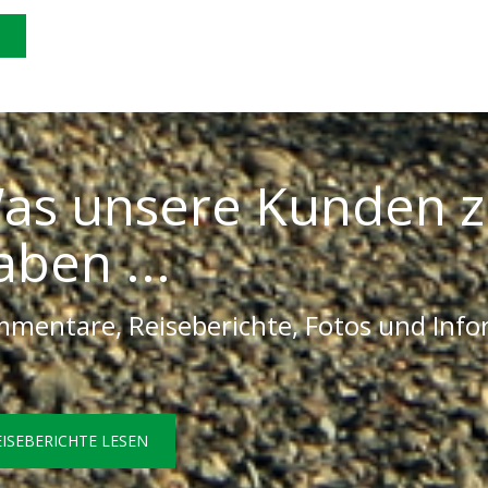
as unsere Kunden z
aben ...
mentare, Reiseberichte, Fotos und Inf
EISEBERICHTE LESEN