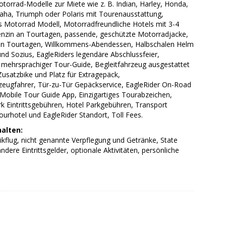
orrad-Modelle zur Miete wie z. B. Indian, Harley, Honda,
a, Triumph oder Polaris mit Tourenausstattung,
s Motorrad Modell, Motorradfreundliche Hotels mit 3-4
enzin an Tourtagen, passende, geschützte Motorradjacke,
an Tourtagen, Willkommens-Abendessen, Halbschalen Helm
und Sozius, EagleRiders legendäre Abschlussfeier,
 mehrsprachiger Tour-Guide, Begleitfahrzeug ausgestattet
usatzbike und Platz für Extragepäck,
rzeugfahrer, Tür-zu-Tür Gepäckservice, EagleRider On-Road
Mobile Tour Guide App, Einzigartiges Tourabzeichen,
k Eintrittsgebühren, Hotel Parkgebühren, Transport
urhotel und EagleRider Standort, Toll Fees.
halten:
ikflug, nicht genannte Verpflegung und Getränke, State
ndere Eintrittsgelder, optionale Aktivitäten, persönliche