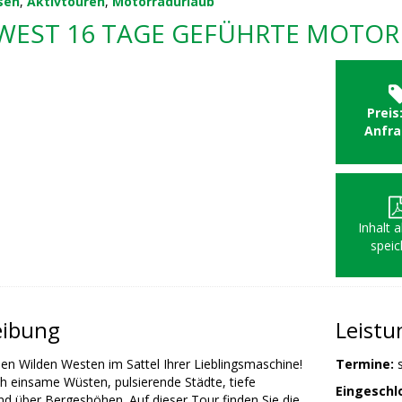
sen
,
Aktivtouren
,
Motorradurlaub
WEST 16 TAGE GEFÜHRTE MOTO
Preis
Anfr
Inhalt 
speic
eibung
Leist
den Wilden Westen im Sattel Ihrer Lieblingsmaschine!
Termine:
s
h einsame Wüsten, pulsierende Städte, tiefe
Eingeschl
nd über Bergeshöhen. Auf dieser Tour finden Sie die