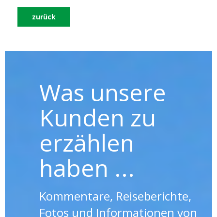
zurück
Was unsere
Kunden zu
erzählen
haben ...
Kommentare, Reiseberichte,
Fotos und Informationen von