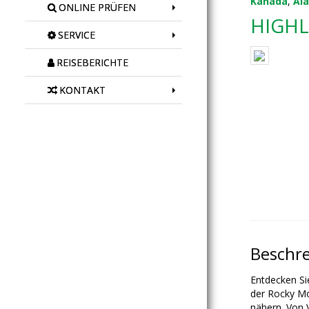
Kanada
,
Al
ONLINE PRÜFEN
HIGH
SERVICE
REISEBERICHTE
KONTAKT
Beschr
Entdecken Si
der Rocky Mo
nähern. Von 