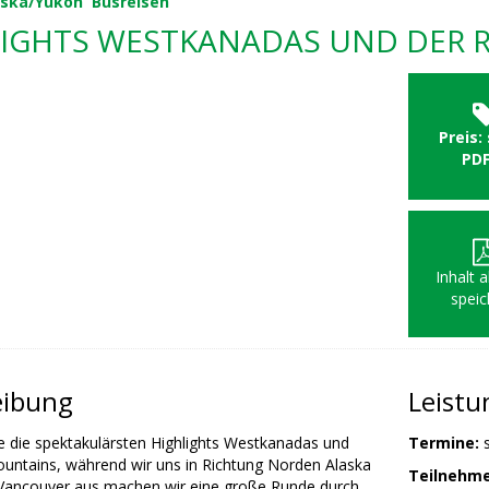
aska/Yukon
Busreisen
LIGHTS WESTKANADAS UND DER 
Preis:
PD
Inhalt 
speic
eibung
Leist
e die spektakulärsten Highlights Westkanadas und
Termine:
s
untains, während wir uns in Richtung Norden Alaska
Teilnehme
Vancouver aus machen wir eine große Runde durch