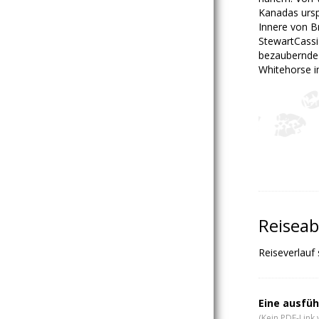
Kanadas ursp
Innere von B
StewartCassi
bezaubernde 
Whitehorse i
Reiseab
Reiseverlauf
Eine ausfüh
(Kein PDF-Link 