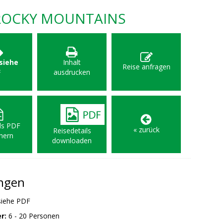
ROCKY MOUNTAINS
 siehe
Inhalt
Reise anfragen
F
ausdrucken
als PDF
« zurück
Reisedetails
hern
downloaden
ungen
iehe PDF
r:
6 - 20 Personen