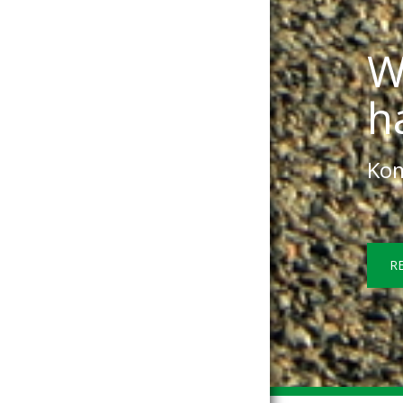
W
h
Kom
R