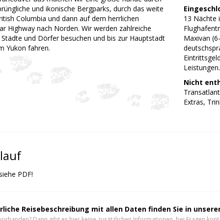
rüngliche und ikonische Bergparks, durch das weite
Eingeschl
ritish Columbia und dann auf dem herrlichen
13 Nächte 
ar Highway nach Norden. Wir werden zahlreiche
Flughafentr
Städte und Dörfer besuchen und bis zur Hauptstadt
Maxivan (6-
m Yukon fahren.
deutschspra
Eintrittsge
Leistungen.
Nicht ent
Transatlant
Extras, Trin
lauf
 siehe PDF!
rliche Reisebeschreibung mit allen Daten finden Sie in unser
vorhanden? Dann gibt es hier keine zusätzlichen Informationen, bei Fragen konta