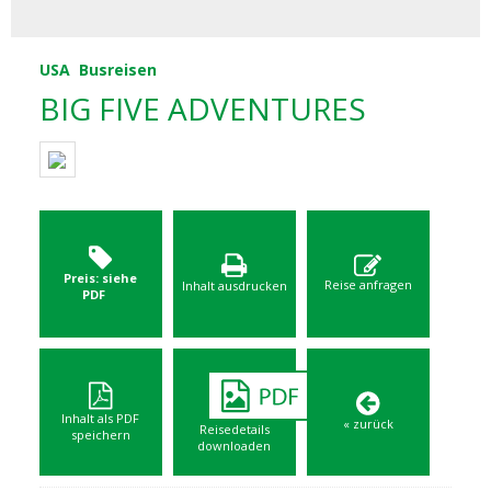
USA
Busreisen
BIG FIVE ADVENTURES
Preis: siehe
Reise anfragen
Inhalt ausdrucken
PDF
Inhalt als PDF
« zurück
Reisedetails
speichern
downloaden