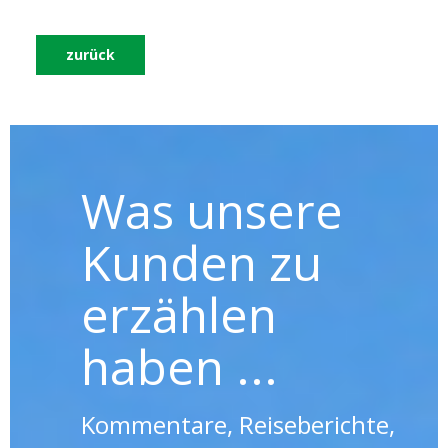
zurück
Was unsere
Kunden zu
erzählen
haben ...
Kommentare, Reiseberichte,