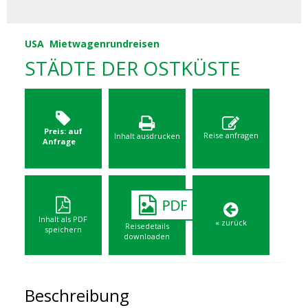
USA
Mietwagenrundreisen
STÄDTE DER OSTKÜSTE
Preis: auf
Reise anfragen
Inhalt ausdrucken
Anfrage
Inhalt als PDF
« zurück
Reisedetails
speichern
downloaden
Beschreibung