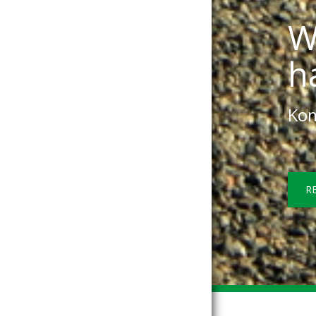
W
h
Kom
R