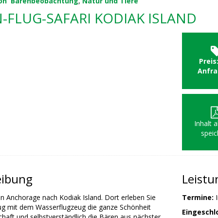
on
Bärenbeobachtung
,
Natur und Tiere
-FLUG-SAFARI KODIAK ISLAND
Preis
Anfr
Inhalt 
speic
eibung
Leist
on Anchorage nach Kodiak Island. Dort erleben Sie
Termine:
I
ug mit dem Wasserflugzeug die ganze Schönheit
Eingeschl
chaft und selbstverständlich die Bären aus nächster