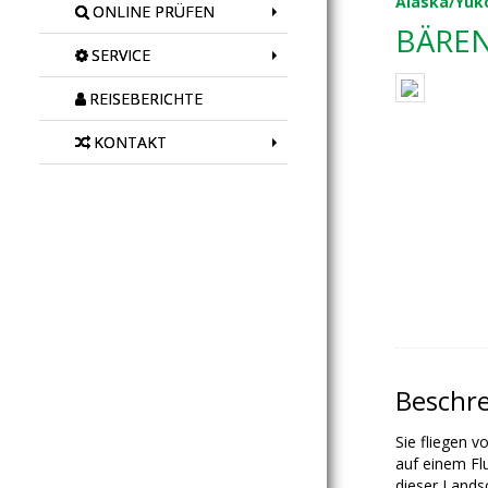
Alaska/Yuk
ONLINE PRÜFEN
BÄREN
SERVICE
REISEBERICHTE
KONTAKT
Beschr
Sie fliegen v
auf einem Fl
dieser Lands