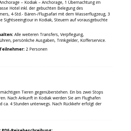
 Anchorage – Kodiak – Anchorage, 1 Übernachtung im
asse Hotel inkl. der gebuchten Belegung des
ers, 4-Std.- Bären-/Flugsafari mit dem Wasserflugzeug, 3
te Sightseeingtour in Kodiak, Steuern auf vorausgebuchte
halten:
Alle weiteren Transfers, Verpflegung,
bühren, persönliche Ausgaben, Trinkgelder, Kofferservice.
Teilnehmer:
2 Personen
n mächtigen Tieren gegenüberstehen. Ein bis zwei Stops
ären. Nach Ankunft in Kodiak werden Sie am Flughafen
d ca. 4 Stunden unterwegs. Nach Rückkehr erfolgt der
er PDF-Reisebeschreibung: