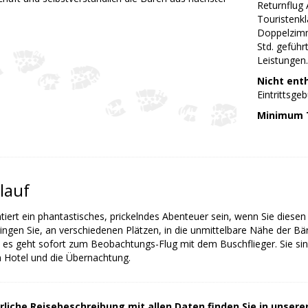
Returnflug
Touristenkl
Doppelzimm
Std. geführ
Leistungen.
Nicht ent
Eintrittsge
Minimum 
lauf
tiert ein phantastisches, prickelndes Abenteuer sein, wenn Sie diese
ingen Sie, an verschiedenen Plätzen, in die unmittelbare Nähe der B
 es geht sofort zum Beobachtungs-Flug mit dem Buschflieger. Sie sin
 Hotel und die Übernachtung.
rliche Reisebeschreibung mit allen Daten finden Sie in unser