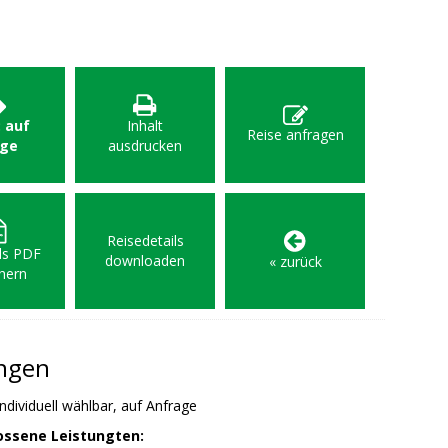
: auf
Inhalt
Reise anfragen
age
ausdrucken
Reisedetails
als PDF
downloaden
« zurück
hern
ungen
ndividuell wählbar, auf Anfrage
ossene Leistungten: