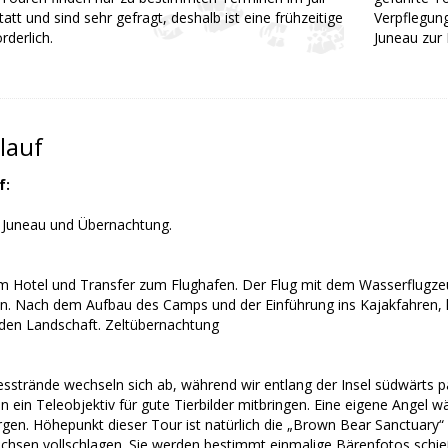
att und sind sehr gefragt, deshalb ist eine frühzeitige
Verpflegun
rderlich.
Juneau zur 
lauf
f:
 Juneau und Übernachtung.
 Hotel und Transfer zum Flughafen. Der Flug mit dem Wasserflugzeug
ren. Nach dem Aufbau des Camps und der Einführung ins Kajakfahren
den Landschaft. Zeltübernachtung
esstrände wechseln sich ab, während wir entlang der Insel südwärts 
en ein Teleobjektiv für gute Tierbilder mitbringen. Eine eigene Angel 
rgen. Höhepunkt dieser Tour ist natürlich die „Brown Bear Sanctuary“
chsen vollschlagen. Sie werden bestimmt einmalige Bärenfotos schi