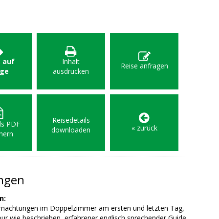
: auf
Inhalt
Reise anfragen
age
ausdrucken
Reisedetails
als PDF
« zurück
downloaden
hern
ungen
n:
rnachtungen im Doppelzimmer am ersten und letzten Tag,
ur wie beschrieben, erfahrener englisch sprechender Guide,