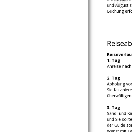
und August st
Buchung erfo
Reiseab
Reiseverlau
1. Tag
Anreise nach
2. Tag
Abholung vom
Sie faszinie
überwältigen
3. Tag
Sand- und Ki
und Sie sollt
der Guide so
Wanst mit La