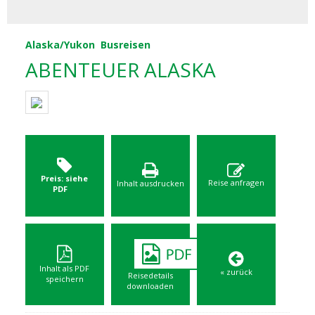
Alaska/Yukon
Busreisen
ABENTEUER ALASKA
Preis: siehe
Reise anfragen
Inhalt ausdrucken
PDF
Inhalt als PDF
« zurück
Reisedetails
speichern
downloaden