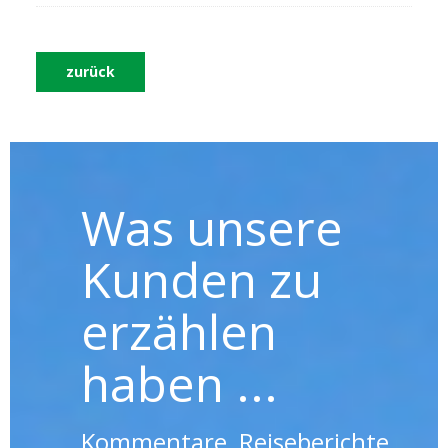
zurück
Was unsere
Kunden zu
erzählen
haben ...
Kommentare, Reiseberichte,