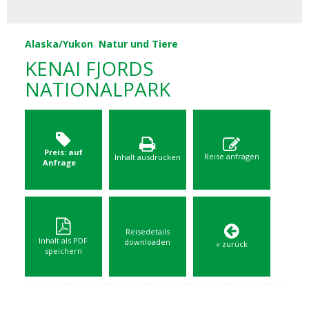
Alaska/Yukon
Natur und Tiere
KENAI FJORDS
NATIONALPARK
Preis: auf
Reise anfragen
Inhalt ausdrucken
Anfrage
Reisedetails
Inhalt als PDF
downloaden
« zurück
speichern