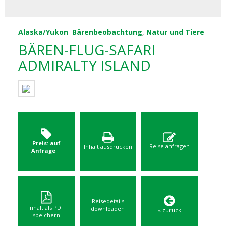
Alaska/Yukon
Bärenbeobachtung
,
Natur und Tiere
BÄREN-FLUG-SAFARI
ADMIRALTY ISLAND
Preis: auf
Reise anfragen
Inhalt ausdrucken
Anfrage
Reisedetails
Inhalt als PDF
downloaden
« zurück
speichern