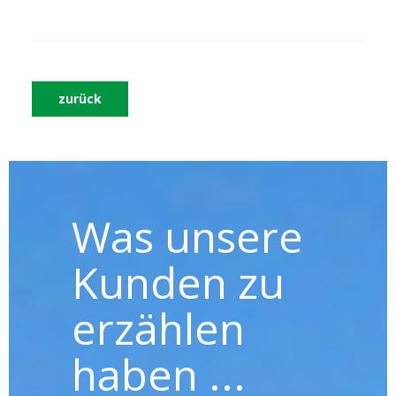
zurück
Was unsere
Kunden zu
erzählen
haben ...