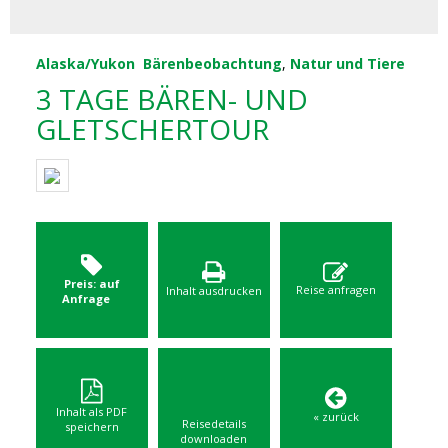
Alaska/Yukon
Bärenbeobachtung
,
Natur und Tiere
3 TAGE BÄREN- UND
GLETSCHERTOUR
Preis: auf
Reise anfragen
Inhalt ausdrucken
Anfrage
Inhalt als PDF
« zurück
Reisedetails
speichern
downloaden