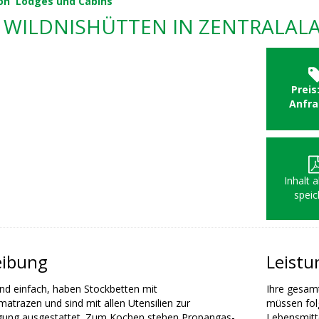
on
Lodges und Cabins
N WILDNISHÜTTEN IN ZENTRALAL
Preis
Anfr
Inhalt 
speic
eibung
Leist
ind einfach, haben Stockbetten mit
Ihre gesamt
atrazen und sind mit allen Utensilien zur
müssen fol
gung ausgestattet. Zum Kochen stehen Propangas-
Lebensmitte