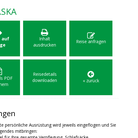
ASKA
: auf
Inhalt
Reise anfragen
age
ausdrucken
Reisedetails
als PDF
downloaden
« zurück
hern
ungen
e persönliche Ausrüstung wird jeweils eingeflogen und Sie
gendes mitbringen:
l für Ihre gesamte Verpflegung, Schlafsäcke,