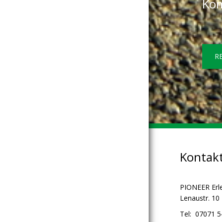
Kom
R
Kontak
PIONEER Erl
Lenaustr. 10
Tel: 07071 