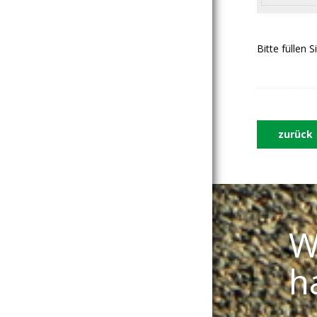
Bitte füllen 
zurück
W
h