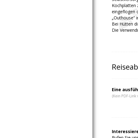
Kochplatten 
eingeflogen 
„Outhouse“ i
Bei Hütten di
Die Verwendu
Reiseab
Eine ausfüh
(Kein PDF-Link 
Interessiere
Rufen Sie uns