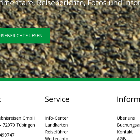
mentare, Reiseberichte, Fotos und Inf
EISEBERICHTE LESEN
t
Service
Infor
ebnisreisen GmbH
Info-Center
Über uns
 - 72070 Tübingen
Landkarten
Buchungsa
Reiseführer
Kontakt
5499747
Wetter-Info
AGB