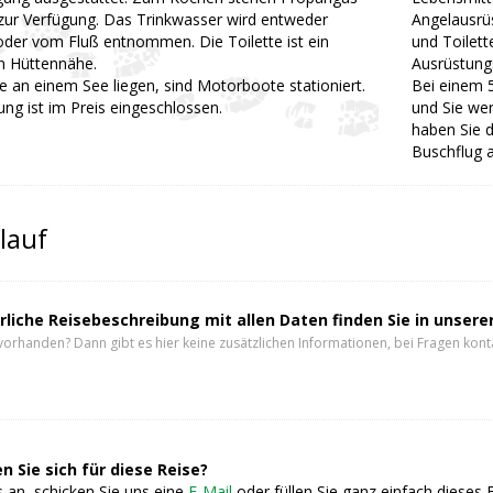
zur Verfügung. Das Trinkwasser wird entweder
Angelausrü
oder vom Fluß entnommen. Die Toilette ist ein
und Toilett
n Hüttennähe.
Ausrüstung
e an einem See liegen, sind Motorboote stationiert.
Bei einem 
ng ist im Preis eingeschlossen.
und Sie wer
haben Sie d
Buschflug 
lauf
rliche Reisebeschreibung mit allen Daten finden Sie in unser
vorhanden? Dann gibt es hier keine zusätzlichen Informationen, bei Fragen konta
n Sie sich für diese Reise?
 an, schicken Sie uns eine
E-Mail
oder füllen Sie ganz einfach dieses 