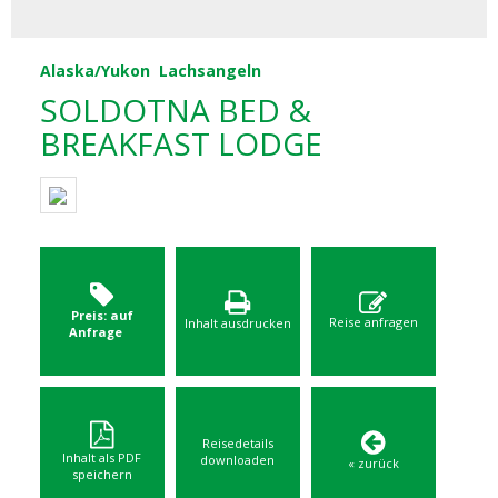
Alaska/Yukon
Lachsangeln
SOLDOTNA BED &
BREAKFAST LODGE
Preis: auf
Reise anfragen
Inhalt ausdrucken
Anfrage
Reisedetails
Inhalt als PDF
downloaden
« zurück
speichern