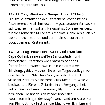
Lebens verbrachte. Old Sturbridge Village illustriert das
Leben der Jahre um 1830.
16.- 19. Tag: Western - Newport (ca. 203 km)
Die große Attraktions des Städtchens Mystic ist das
faszinierende Freilichtmuseum Mystic Seaport für das Sie
sich Zeit nehmen sollten. Newport ist Sommerresidenz
für die Crème der Millionäre Amerikas. Genießen auch Sie
die herrlichen Strände und bummeln Sie durch die
Boutiquen und Restaurants.
19. – 21. Tag: New Port - Cape Cod ( 120 km)
Cape Cod mit seinen weißen Sandstränden und
historischen Städtchen wie Chatham oder das
farbenfrohe Provincetown ist ein ein attraktives
Erholungsgebiet. Machen Sie einen Tagesausflug nach
dem Inselchen "Martha`s Vineyard oder Nantucket,
vielleicht zieht es Sie nochmal aufs Meer, um Wale zu
beobachten. Für eine Zeitreise in die Vergangenheit
sollten Sie das Freilichtmuseum, Plymouth Plantation
besuchen. Sie finden sich wieder unter den
Neuankömmlingen der Mayflower. - Und am State Pier
von Plymouth, da liegt sie, die Mayflower II, in England