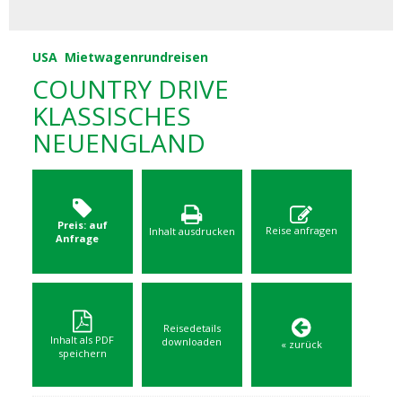
USA
Mietwagenrundreisen
COUNTRY DRIVE
KLASSISCHES
NEUENGLAND
Preis: auf
Reise anfragen
Inhalt ausdrucken
Anfrage
Reisedetails
Inhalt als PDF
downloaden
« zurück
speichern