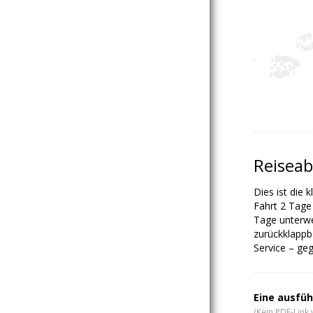
Reiseab
Dies ist die 
Fahrt 2 Tage
Tage unterwe
zurückklappb
Service – geg
Eine ausfüh
(Kein PDF-Link 