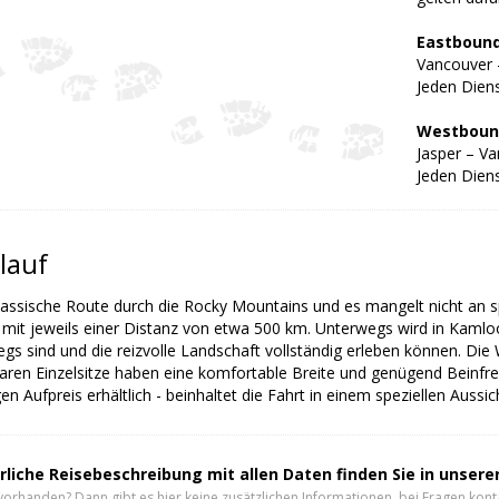
Eastbound
Vancouver 
Jeden Dien
Westboun
Jasper – V
Jeden Dien
lauf
klassische Route durch die Rocky Mountains und es mangelt nicht an s
 mit jeweils einer Distanz von etwa 500 km. Unterwegs wird in Kamlo
gs sind und die reizvolle Landschaft vollständig erleben können. Di
aren Einzelsitze haben eine komfortable Breite und genügend Beinfrei
en Aufpreis erhältlich - beinhaltet die Fahrt in einem speziellen Aus
rliche Reisebeschreibung mit allen Daten finden Sie in unser
vorhanden? Dann gibt es hier keine zusätzlichen Informationen, bei Fragen konta