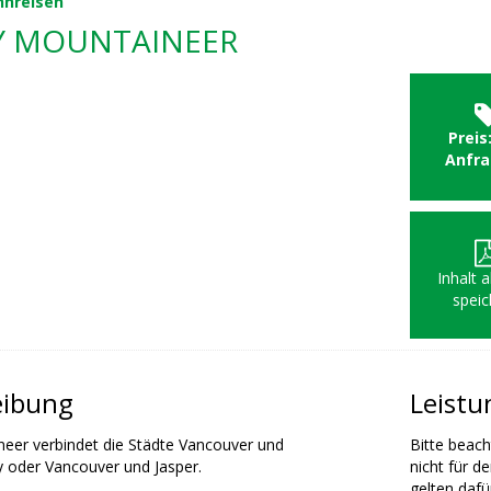
hnreisen
Y MOUNTAINEER
Preis
Anfr
Inhalt 
speic
eibung
Leist
eer verbindet die Städte Vancouver und
Bitte beach
y oder Vancouver und Jasper.
nicht für d
gelten dafü