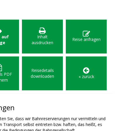
: auf
Inhalt
Reise anfragen
age
ausdrucken
Reisedetails
als PDF
downloaden
« zurück
hern
ungen
ten Sie, dass wir Bahnreservierungen nur vermitteln und
en Transport selbst eintreten bzw. haften, das heißt, es
r die Bedingungen der Bahngesellschaft.