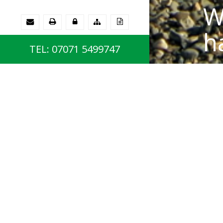
W
h
TEL: 07071 5499747
Kom
R