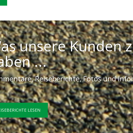
as unsere Kunden z
aben ...
mentare, Reiseberichte, Fotos und Inf
EISEBERICHTE LESEN