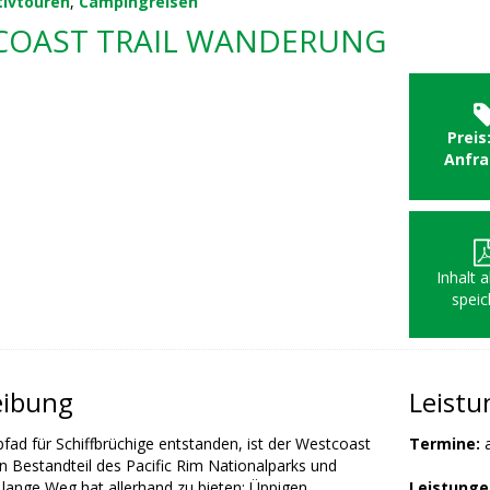
tivtouren
,
Campingreisen
COAST TRAIL WANDERUNG
Preis
Anfr
Inhalt 
speic
eibung
Leist
fad für Schiffbrüchige entstanden, ist der Westcoast
Termine:
in Bestandteil des Pacific Rim Nationalparks und
 lange Weg hat allerhand zu bieten: Üppigen
Leistunge