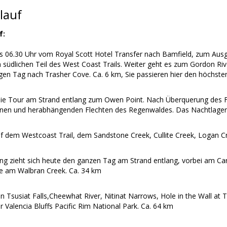
lauf
f:
 06.30 Uhr vom Royal Scott Hotel Transfer nach Bamfield, zum Ausg
südlichen Teil des West Coast Trails. Weiter geht es zum Gordon Riv
gen Tag nach Trasher Cove. Ca. 6 km, Sie passieren hier den höchsten
die Tour am Strand entlang zum Owen Point. Nach Überquerung des F
nen und herabhängenden Flechten des Regenwaldes. Das Nachtlager 
uf dem Westcoast Trail, dem Sandstone Creek, Cullite Creek, Logan C
g zieht sich heute den ganzen Tag am Strand entlang, vorbei am 
e am Walbran Creek. Ca. 34 km
n Tsusiat Falls,Cheewhat River, Nitinat Narrows, Hole in the Wall at 
 Valencia Bluffs Pacific Rim National Park. Ca. 64 km