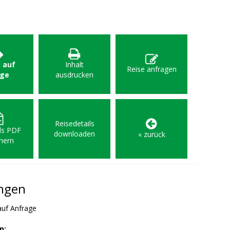
: auf
Inhalt
Reise anfragen
age
ausdrucken
Reisedetails
als PDF
downloaden
« zurück
hern
ungen
auf Anfrage
n: