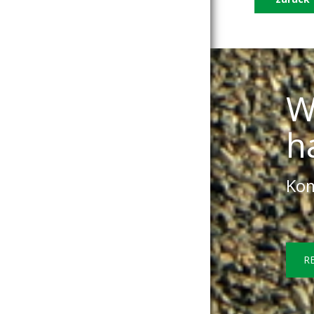
W
h
Kom
R