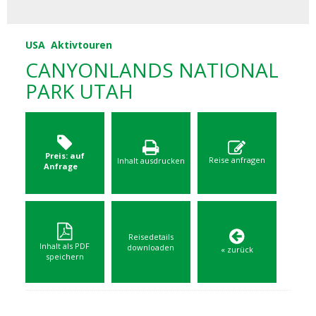
USA
Aktivtouren
CANYONLANDS NATIONAL
PARK UTAH
Preis: auf
Reise anfragen
Inhalt ausdrucken
Anfrage
Reisedetails
Inhalt als PDF
downloaden
« zurück
speichern