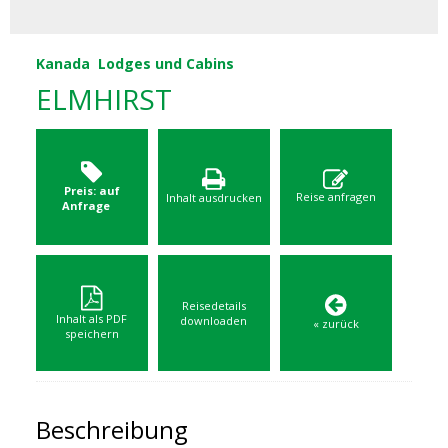
Kanada
Lodges und Cabins
ELMHIRST
Preis: auf
Reise anfragen
Inhalt ausdrucken
Anfrage
Reisedetails
Inhalt als PDF
downloaden
« zurück
speichern
Beschreibung