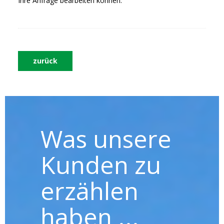
Ihre Anfrage bearbeiten können.
zurück
Was unsere
Kunden zu
erzählen
haben ...