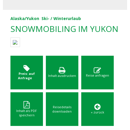
Alaska/Yukon
Ski- / Winterurlaub
SNOWMOBILING IM YUKON
Preis: auf
Reise anfragen
Inhalt ausdrucken
Anfrage
Reisedetails
Inhalt als PDF
downloaden
« zurück
speichern